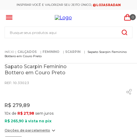
INSPIRAR VOCÊ E VALORIZAR SEU JEITO ÚNICO,
@LOJASRADAN
0
Busque seus produtos aqui
CALÇADOS
FEMININO
SCARPIN
Sapato Scarpin Feminino
Bottero em Couro Preto
Sapato Scarpin Feminino
Bottero em Couro Preto
:
10.33023
R$
279
,
89
10
x de
R$
27
,
98
sem juros
R$
265
,
90
à vista no pix
Opções de parcelamento