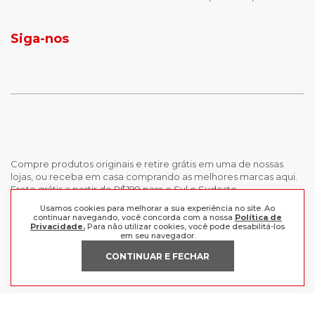
jaqueta puffer masculina
botas tendencia
tenis masculino
calçados com detalhe
Siga-nos
calças femininas
looks outono
Compre produtos originais e retire grátis em uma de nossas
lojas, ou receba em casa comprando as melhores marcas aqui.
Frete grátis a partir de R$199 para o Sul e Sudeste.
Usamos cookies para melhorar a sua experiência no site. Ao
continuar navegando, você concorda com a nossa
Política de
INSTITUCIONAL
Privacidade.
Para não utilizar cookies, você pode desabilitá-los
em seu navegador.
POLÍTICAS
Nossas Lojas
CONTINUAR E FECHAR
Trabalhe Conosco
AJUDA
Política de Privacidade
Trocas e devoluções
Perguntas Frequentes