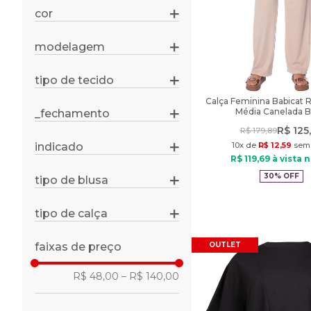
m
cor
bege
g
caqui
gg
modelagem
reta
marrom
slim
marrom escuro
tipo de tecido
malha
wide leg
nude
Calça Feminina Babicat R
plano
Média Canelada 
_fechamento
preto
cordão
rosa
R$
125
,
R$
179
,
89
sem fechamento
indicado
10
x de
R$
12
,
59
sem 
verde
dia a dia
R$
119
,
69
à vista n
30%
OFF
tipo de blusa
manga curta
cropped
tipo de calça
casual
casual
regata
faixas de preço
OUTLET
R$ 48,00
–
R$ 140,00