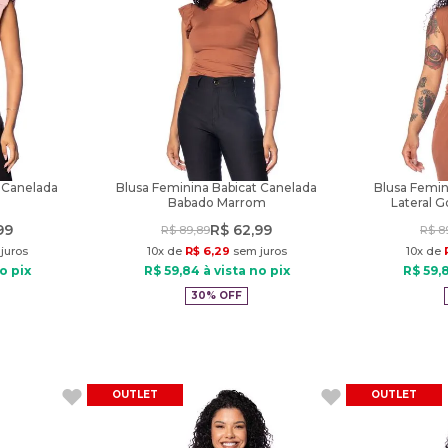
 Canelada
Blusa Feminina Babicat Canelada
Blusa Femin
Babado Marrom
Lateral 
99
R$
62
,
99
R$
89
,
89
R$
8
juros
10
x de
R$
6
,
29
sem juros
10
x de
o pix
R$
59
,
84
à vista no pix
R$
59
,
30%
OFF
OUTLET
OUTLET