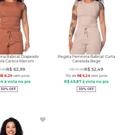
ina Babicat Drapeado
Regata Feminina Babicat Curta
Gola Careca Marrom
Canelada Bege
R$
62
,
99
R$
52
,
49
9
,
89
R$
74
,
89
R$
6
,
29
sem juros
10
x de
R$
5
,
24
sem juros
84
à vista no pix
R$
49
,
87
à vista no pix
30%
OFF
30%
OFF