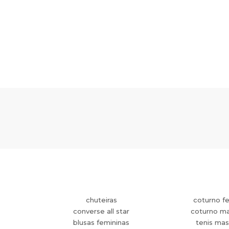
chuteiras
coturno f
converse all star
coturno ma
blusas femininas
tenis mas