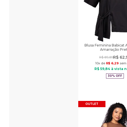
Blusa Feminina Babicat 
Amarração Pre
R$
62
,
R$
89
,
89
10
x de
R$
6
,
29
sem 
R$
59
,
84
à vista n
30%
OFF
OUTLET