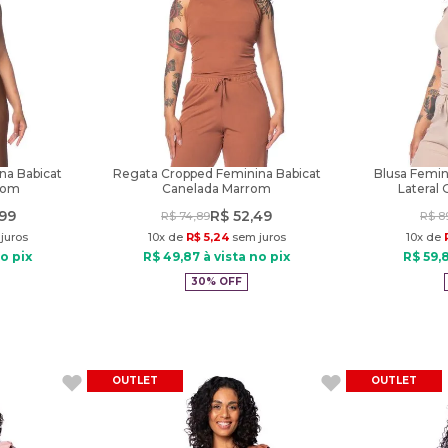
na Babicat
Regata Cropped Feminina Babicat
Blusa Femin
rom
Canelada Marrom
Lateral
99
R$
52
,
49
R$
74
,
89
R$
8
juros
10
x de
R$
5
,
24
sem juros
10
x de
o pix
R$
49
,
87
à vista no pix
R$
59
,
30%
OFF
OUTLET
OUTLET