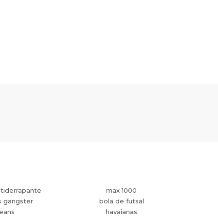
tiderrapante
max 1000
s gangster
bola de futsal
jeans
havaianas