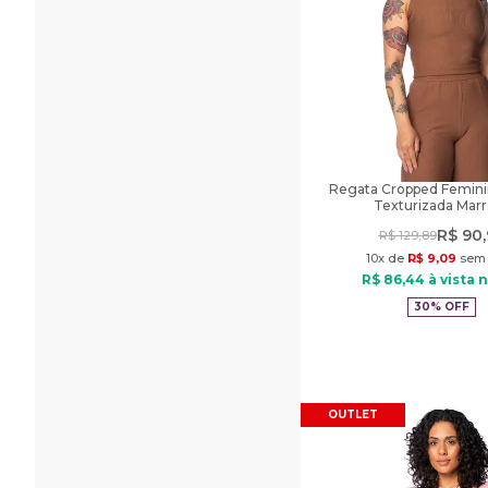
Regata Cropped Femini
Texturizada Mar
R$
90
,
R$
129
,
89
10
x de
R$
9
,
09
sem 
R$
86
,
44
à vista n
30%
OFF
OUTLET