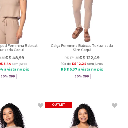
ped Feminina Babicat
Calça Feminina Babicat Texturizada
urizada Caqui
Slim Caqui
R$
48
,
99
R$
122
,
49
9
,
89
R$
174
,
89
R$
5
,
44
sem juros
10
x de
R$
12
,
24
sem juros
54
à vista no pix
R$
116
,
37
à vista no pix
30%
OFF
30%
OFF
OUTLET