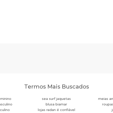
Termos Mais Buscados
eminino
sea surf jaquetas
meias an
sculino
blusa biamar
roupa
culino
lojas radan é confiável