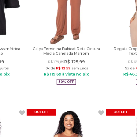
Assimétrica
Calça Feminina Babicat Reta Cintura
Regata Crop
to
Média Canelada Marrom
Text
99
R$
125
,
99
R$
179
,
89
R$
6
juros
10
x de
R$
12
,
59
sem juros
9
x de
o pix
R$
119
,
69
à vista no pix
R$
46
,
30%
OFF
OUTLET
OUTLET