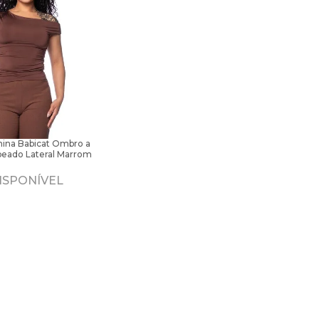
nina Babicat Ombro a
eado Lateral Marrom
ISPONÍVEL