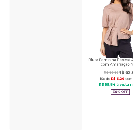
Blusa Feminina Babicat 
com Amarração 
R$
62
,
R$
89
,
89
10
x de
R$
6
,
29
sem 
R$
59
,
84
à vista n
30%
OFF