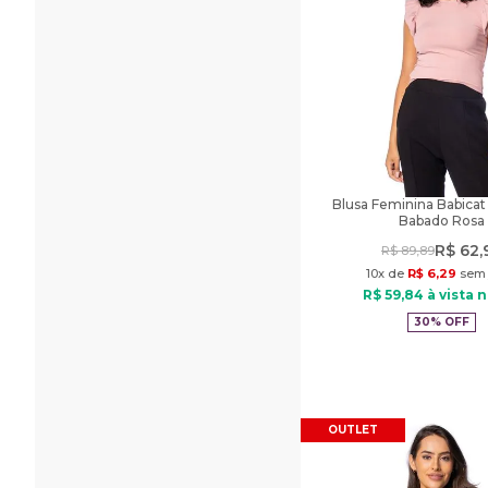
Blusa Feminina Babicat
Babado Rosa
R$
62
,
R$
89
,
89
10
x de
R$
6
,
29
sem 
R$
59
,
84
à vista n
30%
OFF
OUTLET