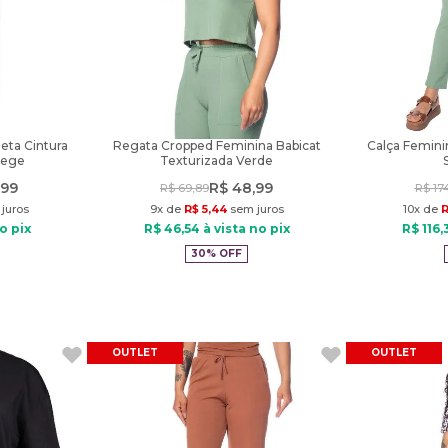
eta Cintura
Regata Cropped Feminina Babicat
Calça Femini
Bege
Texturizada Verde
99
R$
48
,
99
R$
69
,
89
R$
17
juros
9
x de
R$
5
,
44
sem juros
10
x de
o pix
R$
46
,
54
à vista no pix
R$
116
,
30%
OFF
OUTLET
OUTLET