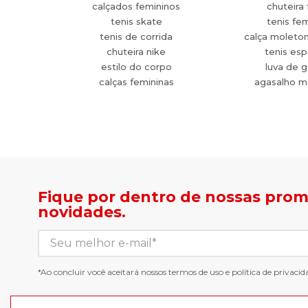
calçados femininos
chuteira 
tenis skate
tenis fe
tenis de corrida
calça moleto
chuteira nike
tenis esp
estilo do corpo
luva de g
calças femininas
agasalho m
Fique por dentro de nossas pro
novidades.
*Ao concluir você aceitará nossos
termos de uso
e
política de privacid