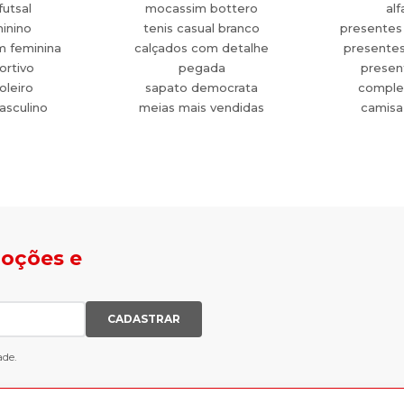
futsal
mocassim bottero
alf
minino
tenis casual branco
presentes
m feminina
calçados com detalhe
presente
ortivo
pegada
present
oleiro
sapato democrata
comple
asculino
meias mais vendidas
camisa
moções e
CADASTRAR
ade.