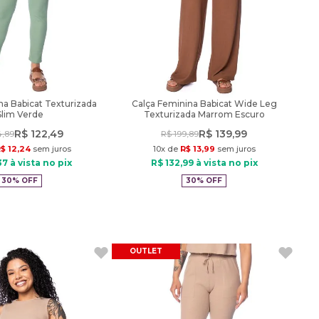
na Babicat Texturizada
Calça Feminina Babicat Wide Leg
Slim Verde
Texturizada Marrom Escuro
R$
122
,
49
R$
139
,
99
4
,
89
R$
199
,
89
R$
12
,
24
sem juros
10
x de
R$
13
,
99
sem juros
37
à vista no pix
R$
132
,
99
à vista no pix
30%
OFF
30%
OFF
OUTLET