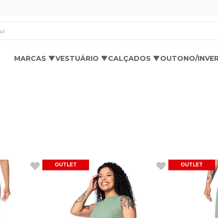
os aqui
MARCAS ▼
VESTUÁRIO ▼
CALÇADOS ▼
OUTONO/INVE
OUTLET
OUTLET