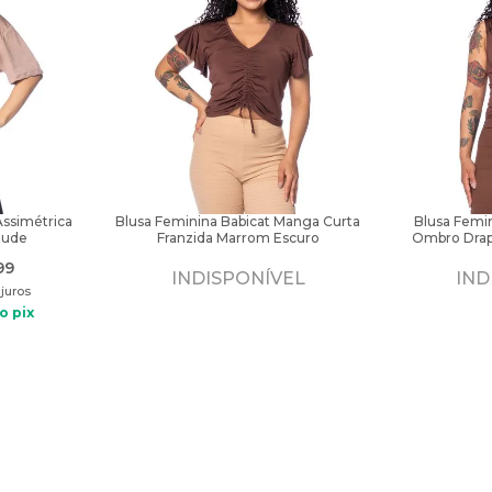
Assimétrica
Blusa Feminina Babicat Manga Curta
Blusa Femi
Nude
Franzida Marrom Escuro
Ombro Drap
99
INDISPONÍVEL
IND
juros
o pix