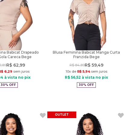
ina Babicat Drapeado
Blusa Feminina Babicat Manga Curta
 Gola Careca Bege
Franzida Bege
R$
62
,
99
R$
59
,
49
9
,
89
R$
84
,
89
R$
6
,
29
sem juros
10
x de
R$
5
,
94
sem juros
84
à vista no pix
R$
56
,
52
à vista no pix
30%
OFF
30%
OFF
OUTLET