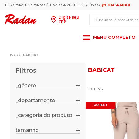
TUDO PARA INSPIRAR VOCÊ E VALORIZAR SEU JEITO ÚNICO,
@LOJASRADAN
Busque seus produt
Digite seu
CEP
MENU COMPLETO
BABICAT
Filtros
BABICAT
_gênero
19
feminino
_departamento
OUTLET
roupas
_categoria do produto
blusas
calças
tamanho
p