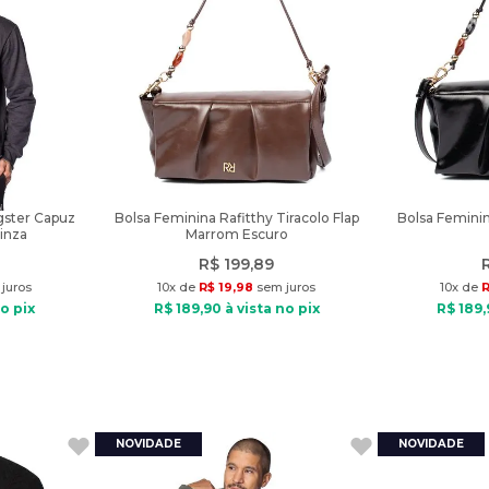
ster Capuz
Bolsa Feminina Rafitthy Tiracolo Flap
Bolsa Feminin
inza
Marrom Escuro
R$
199
,
89
juros
10
x de
R$
19
,
98
sem juros
10
x de
o pix
R$
189
,
90
à vista no pix
R$
189
,