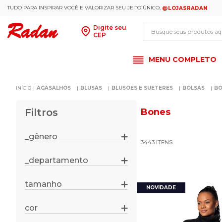
TUDO PARA INSPIRAR VOCÊ E VALORIZAR SEU JEITO ÚNICO,
@LOJASRADAN
Busque seus produt
Digite seu
CEP
MENU COMPLETO
AGASALHOS
BLUSAS
BLUSOES E SUETERES
BOLSAS
BO
Filtros
Bones
_gênero
3443
feminino
masculino
_departamento
calçados
unissex
roupas
menina
tamanho
2gg
acessórios
menino
8
artigos esportivos
cor
amarelo
14
produtos para calçados