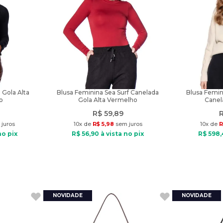
 Gola Alta
Blusa Feminina Sea Surf Canelada
Blusa Femin
o
Gola Alta Vermelho
Canel
R$
59
,
89
juros
10
x de
R$
5
,
98
sem juros
10
x de
R
no pix
R$
56
,
90
à vista no pix
R$
598
,