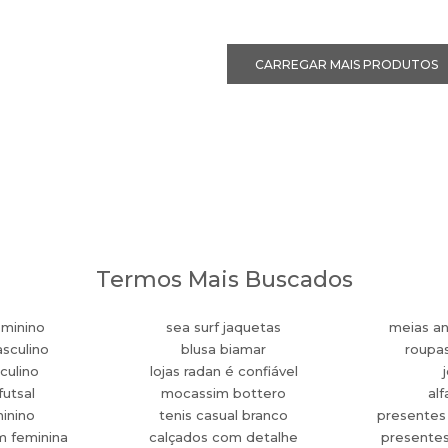
Termos Mais Buscados
eminino
sea surf jaquetas
meias an
sculino
blusa biamar
roupa
culino
lojas radan é confiável
futsal
mocassim bottero
alf
minino
tenis casual branco
presentes
m feminina
calçados com detalhe
presente