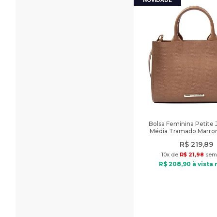
Bolsa Feminina Petite 
Média Tramado Marro
R$
219
,
89
10
x de
R$
21
,
98
sem 
R$
208
,
90
à vista 