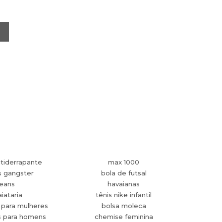
tiderrapante
max 1000
s gangster
bola de futsal
jeans
havaianas
aiataria
tênis nike infantil
 para mulheres
bolsa moleca
s para homens
chemise feminina