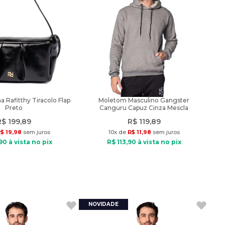
a Rafitthy Tiracolo Flap
Moletom Masculino Gangster
Preto
Canguru Capuz Cinza Mescla
R$
199
,
89
R$
119
,
89
R$
19
,
98
sem juros
10
x de
R$
11
,
98
sem juros
90
à vista no pix
R$
113
,
90
à vista no pix