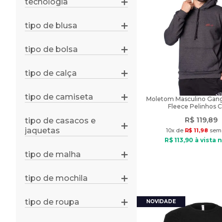
tecnologia
zíper
uv protection 35+
proteção uv35+
tipo de blusa
regular
uv protection 50+
camiseta
nb dry
tipo de bolsa
baguete
térmica
flow
baú
ampla
tipo de calça
quick dry, easy care, sensil
casual
casual
manga curta
dri-fit
treino
clutch
tipo de camiseta
manga longa
drycell
Moletom Masculino Gang
regular
Fleece Pelinhos C
esportiva
cropped
flow e uv protection
treino
R$
119
,
89
tipo de casacos e
saco
malhas
uv 50+
jaquetas
regata
10
x de
R$
11
,
98
sem 
sacola
casual
casacos
R$
113
,
90
à vista n
manga curta
tote/tiracolo
regata
tipo de malha
camiseta
transversal
blusa
shoulder bag
suéter
tipo de mochila
esportiva
passeio
tipo de roupa
camiseta