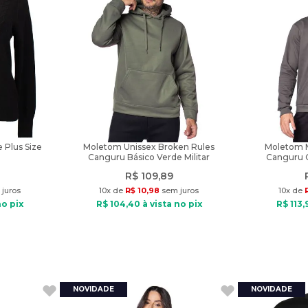
 Plus Size
Moletom Unissex Broken Rules
Moletom M
Canguru Básico Verde Militar
Canguru 
R$
109
,
89
juros
10
x de
R$
10
,
98
sem juros
10
x de
no pix
R$
104
,
40
à vista no pix
R$
113
,