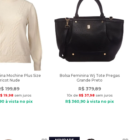
ina Mochine Plus Size
Bolsa Feminina Wj Tote Pregas
ricot Nude
Grande Preto
R$
199
,
89
R$
379
,
89
R$
19
,
98
sem juros
10
x de
R$
37
,
98
sem juros
90
à vista no pix
R$
360
,
90
à vista no pix