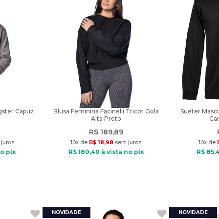
ster Capuz
Blusa Feminina Facinelli Tricot Gola
Suéter Mascul
Alta Preto
Ca
R$
189
,
89
juros
10
x de
R$
18
,
98
sem juros
10
x de
o pix
R$
180
,
40
à vista no pix
R$
85
,