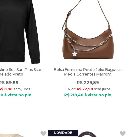
ino Sea Surf Plus Size
Bolsa Feminina Petite Jolie Baguete
nelado Preto
Média Correntes Marrom
R$
89
,
89
R$
229
,
89
R$
8
,
98
sem juros
10
x de
R$
22
,
98
sem juros
40
à vista no pix
R$
218
,
40
à vista no pix