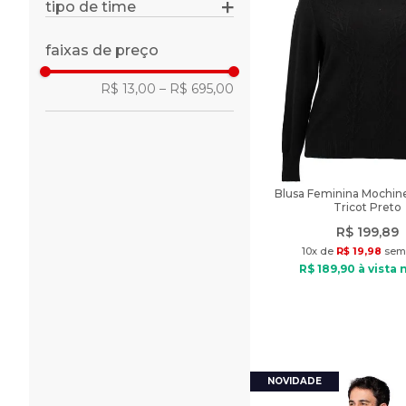
tipo de time
clube internacional
faixas de preço
R$ 13,00
–
R$ 695,00
Blusa Feminina Mochine
Tricot Preto
R$
199
,
89
10
x de
R$
19
,
98
sem 
R$
189
,
90
à vista 