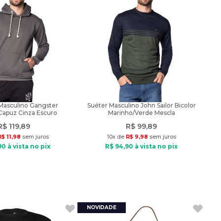
asculino Gangster
Suéter Masculino John Sailor Bicolor
Capuz Cinza Escuro
Marinho/Verde Mescla
R$
119
,
89
R$
99
,
89
R$
11
,
98
sem juros
10
x de
R$
9
,
98
sem juros
90
à vista no pix
R$
94
,
90
à vista no pix