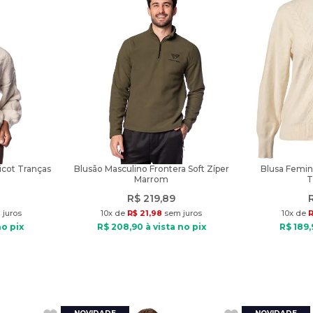
icot Tranças
Blusão Masculino Frontera Soft Zíper
Blusa Femin
Marrom
T
R$
219
,
89
juros
10
x de
R$
21
,
98
sem juros
10
x de
no pix
R$
208
,
90
à vista no pix
R$
189
,