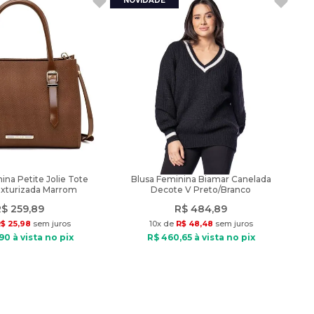
ina Petite Jolie Tote
Blusa Feminina Biamar Canelada
xturizada Marrom
Decote V Preto/Branco
R$
259
,
89
R$
484
,
89
$
25
,
98
sem juros
10
x de
R$
48
,
48
sem juros
90
à vista no pix
R$
460
,
65
à vista no pix