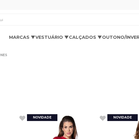
os aqui
MARCAS ▼
VESTUÁRIO ▼
CALÇADOS ▼
OUTONO/INVE
NES