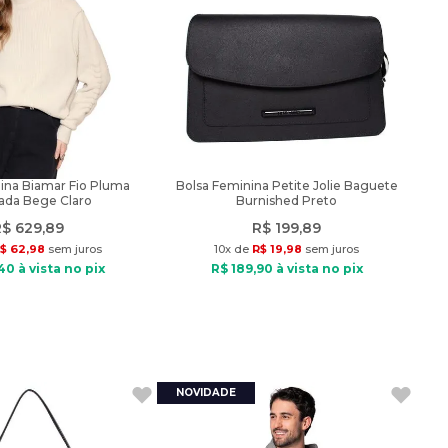
ina Biamar Fio Pluma
Bolsa Feminina Petite Jolie Baguete
ada Bege Claro
Burnished Preto
R$
629
,
89
R$
199
,
89
$
62
,
98
sem juros
10
x de
R$
19
,
98
sem juros
40
à vista no pix
R$
189
,
90
à vista no pix