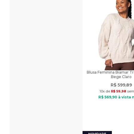
Blusa Feminina Biamar Tr
Bege Claro
R$
599
,
89
10
x de
R$
59
,
98
sem 
R$
569
,
90
à vista 