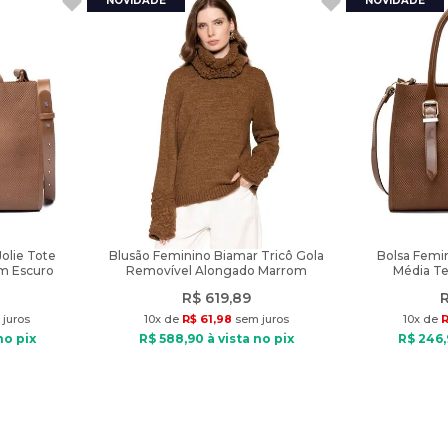
Jolie Tote
Blusão Feminino Biamar Tricô Gola
Bolsa Femin
m Escuro
Removível Alongado Marrom
Média Te
R$
619
,
89
juros
10
x de
R$
61
,
98
sem juros
10
x de
R
no pix
R$
588
,
90
à vista no pix
R$
246
,