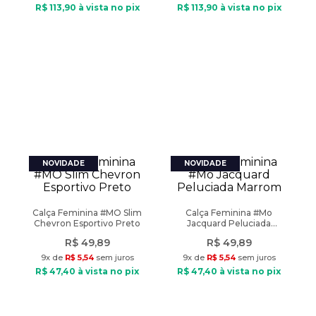
R$
113
,
90
à vista no pix
R$
113
,
90
à vista no pix
Calça Feminina #MO Slim
Calça Feminina #Mo
Chevron Esportivo Preto
Jacquard Peluciada
Marrom
R$
49
,
89
R$
49
,
89
9
x de
R$
5
,
54
sem juros
9
x de
R$
5
,
54
sem juros
R$
47
,
40
à vista no pix
R$
47
,
40
à vista no pix