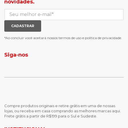
novidades.
blusa biamar
tenis de corrid
casaco biamar
mochilas e gym sack
jaqueta puffer feminina
tenis casual branco
calça moletom feminina
meias mais vendidas
CADASTRAR
luva de goleiro
meias antiderrapante
chuteira futsal
bota e galocha infantil
*Ao concluir você aceitará nossos
termos de uso
e
política de privacidade.
jaqueta puffer masculina
botas tendencia
tenis masculino
calçados com detalhe
Siga-nos
calças femininas
looks outono
Compre produtos originais e retire grátis em uma de nossas
lojas, ou receba em casa comprando as melhores marcas aqui.
Frete grátis a partir de R$199 para o Sul e Sudeste.