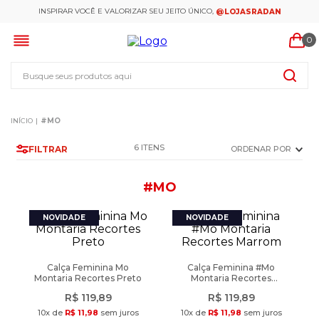
INSPIRAR VOCÊ E VALORIZAR SEU JEITO ÚNICO,
@LOJASRADAN
0
Busque seus produtos aqui
#MO
6
FILTRAR
ORDENAR POR
#MO
Calça Feminina Mo
Calça Feminina #Mo
Montaria Recortes Preto
Montaria Recortes
Marrom
R$
119
,
89
R$
119
,
89
10
x de
R$
11
,
98
sem juros
10
x de
R$
11
,
98
sem juros