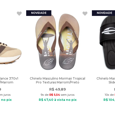
lance 370v1
Chinelo Masculino Mormaii Tropical
Chinelo Mas
e/Marrom
Pro Texturas Marrom/Preto
Sli
9
R$
49
,
89
m juros
9
x de
R$
5
,
54
sem juros
10
x de
 no pix
R$
47
,
40
à vista no pix
R$
104