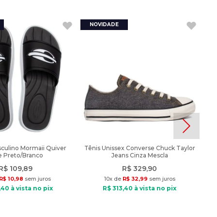
culino Mormaii Quiver
Tênis Unissex Converse Chuck Taylor
de Preto/Branco
Jeans Cinza Mescla
R$
109
,
89
R$
329
,
90
R$
10
,
98
sem juros
10
x de
R$
32
,
99
sem juros
,
40
à vista no pix
R$
313
,
40
à vista no pix