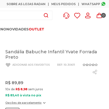
SOBRE AS LOJAS RADAN
MEUS PEDIDOS
WHATSAPP
0
RNO
NOVIDADES
OUTLET
Sandália Babuche Infantil Yvate Forrada
Preto
:
10.30611
R$
89
,
89
10
x de
R$
8
,
98
sem juros
R$
85
,
40
à vista no pix
Opções de parcelamento