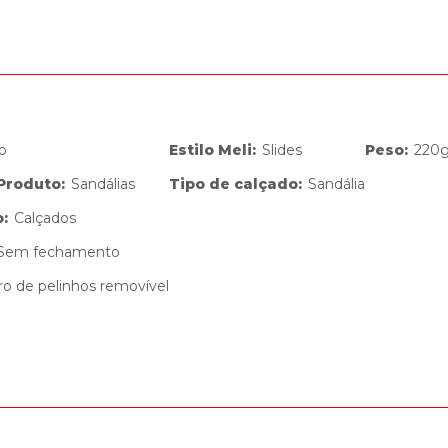
o
Estilo Meli
:
Slides
Peso
:
220
 Produto
:
Sandálias
Tipo de calçado
:
Sandália
o
:
Calçados
Sem fechamento
rro de pelinhos removível