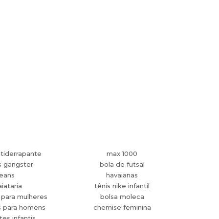
tiderrapante
max 1000
s gangster
bola de futsal
jeans
havaianas
aiataria
tênis nike infantil
 para mulheres
bolsa moleca
s para homens
chemise feminina
es infantis