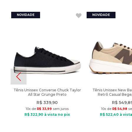
Tênis Unissex Converse Chuck Taylor
Tênis Unissex New Ba
All Star Grunge Preto
Retrô Casual Beg
R$
339
,
90
R$
549
,
8
10
x de
R$
33
,
99
sem juros
10
x de
R$
54
,
98
se
R$
322
,
90
à vista no pix
R$
522
,
40
à vista