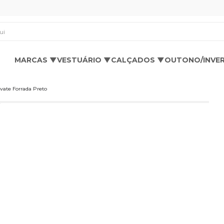
os aqui
MARCAS ▼
VESTUÁRIO ▼
CALÇADOS ▼
OUTONO/INVE
vate Forrada Preto