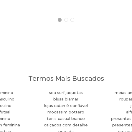
Termos Mais Buscados
eminino
sea surf jaquetas
meias an
sculino
blusa biamar
roupa
culino
lojas radan é confiável
futsal
mocassim bottero
alf
minino
tenis casual branco
presentes
m feminina
calçados com detalhe
presente
ortivo
pegada
present