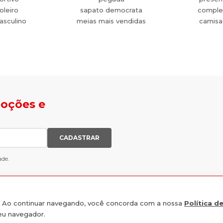
oleiro
sapato democrata
comple
asculino
meias mais vendidas
camisa
moções e
CADASTRAR
ade.
e. Ao continuar navegando, você concorda com a nossa
Política d
seu navegador.