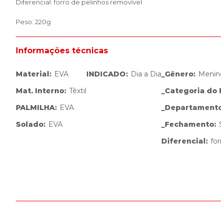
Diferencial: forro de pelinhos removível
Peso: 220g
Informações técnicas
Material
:
EVA
INDICADO
:
Dia a Dia
_Gênero
:
Menin
Mat. Interno
:
Têxtil
_Categoria do
PALMILHA
:
EVA
_Departament
Solado
:
EVA
_Fechamento
:
Diferencial
:
fo