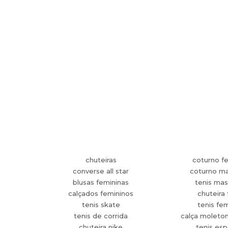
chuteiras
coturno f
converse all star
coturno ma
blusas femininas
tenis mas
calçados femininos
chuteira 
tenis skate
tenis fe
tenis de corrida
calça moleto
chuteira nike
tenis esp