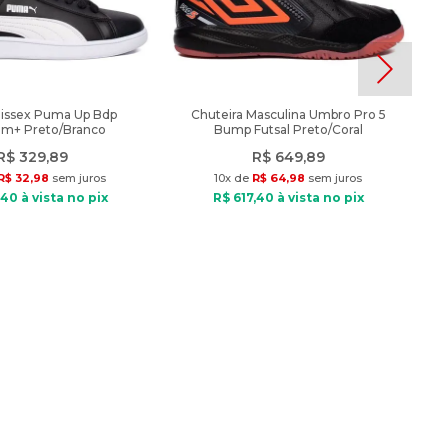
nissex Puma Up Bdp
Chuteira Masculina Umbro Pro 5
am+ Preto/Branco
Bump Futsal Preto/Coral
R$
329
,
89
R$
649
,
89
R$
32
,
98
sem juros
10
x de
R$
64
,
98
sem juros
40
à vista no pix
R$
617
,
40
à vista no pix