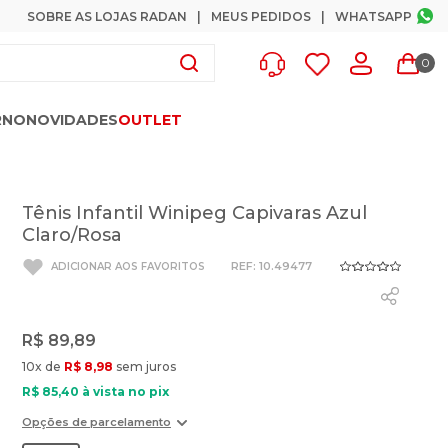
SOBRE AS LOJAS RADAN
MEUS PEDIDOS
WHATSAPP
0
RNO
NOVIDADES
OUTLET
Tênis Infantil Winipeg Capivaras Azul
Claro/Rosa
:
10.49477
R$
89
,
89
10
x de
R$
8
,
98
sem juros
R$
85
,
40
à vista no pix
Opções de parcelamento