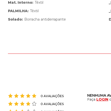
Mat. Interno
:
Têxtil
PALMILHA
:
Têxtil
Solado
:
Borracha antiderrapante
D
NENHUMA AV
0 AVALIAÇÕES
Faça
LOGIN
0 AVALIAÇÕES