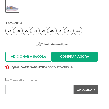
TAMANHO
25
26
27
28
29
30
31
32
33
ADICIONAR À SACOLA
QUALIDADE GARANTIDA
PRODUTO ORIGINAL
Consulte o frete
CALCULAR