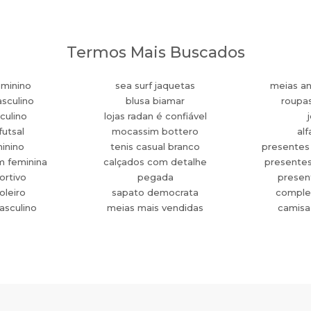
Termos Mais Buscados
eminino
sea surf jaquetas
meias an
sculino
blusa biamar
roupa
culino
lojas radan é confiável
futsal
mocassim bottero
alf
minino
tenis casual branco
presentes
m feminina
calçados com detalhe
presente
ortivo
pegada
present
oleiro
sapato democrata
comple
asculino
meias mais vendidas
camisa