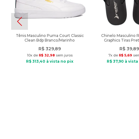
Tênis Masculino Puma Court Classic
Chinelo Masculino 
Clean Bdp Branco/Marinho
Graphics Tiras Pre
R$
329
,
89
R$
39
,
89
10
x de
R$
32
,
98
sem juros
7
x de
R$
5
,
69
sem
R$
313
,
40
à vista no pix
R$
37
,
90
à vista