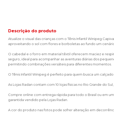
Descrição do produto
Atualize o visual das crianças com o Tênis Infantil Winipeg Capiv
aproveitando o sol com flores e borboletas ao fundo um cenário
O cabedal e o forro em material têxtil oferecem maciez e re
seguro, ideal para acompanhar as aventuras diárias dos pequen
permitindo combinações versáteis para diferentes momentos.
O Tênis Infantil Winipeg é perfeito para quem busca um calçad
As Lojas Radan contam com 10 lojas físicas no Rio Grande do Sul
Compre online com entrega rápida para todo o Brasil ou em uma 
garantida vendido pela Lojas Radan.
A cor do produto nas fotos pode sofrer alteração em decorrênci