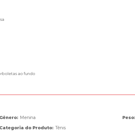
osa
orboletas ao fundo
_Gênero
:
Menina
Peso
Categoria do Produto
:
Tênis