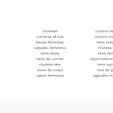
chuteiras
coturno f
converse all star
coturno ma
blusas femininas
tenis mas
calçados femininos
chuteira 
tenis skate
tenis fe
tenis de corrida
calça moleto
chuteira nike
tenis esp
estilo do corpo
luva de g
calças femininas
agasalho m