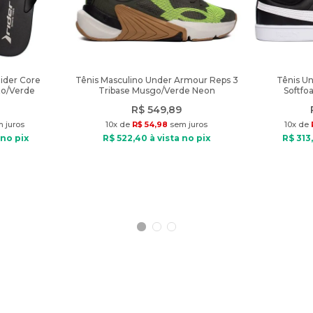
Rider Core
Tênis Masculino Under Armour Reps 3
Tênis U
to/Verde
Tribase Musgo/Verde Neon
Softfo
R$
549
,
89
 juros
10
x de
R$
54
,
98
sem juros
10
x de
 no pix
R$
522
,
40
à vista no pix
R$
313
,