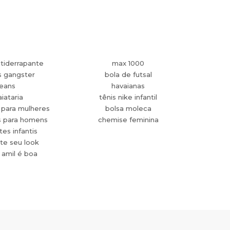
tiderrapante
max 1000
s gangster
bola de futsal
jeans
havaianas
aiataria
tênis nike infantil
 para mulheres
bolsa moleca
s para homens
chemise feminina
es infantis
te seu look
 amil é boa