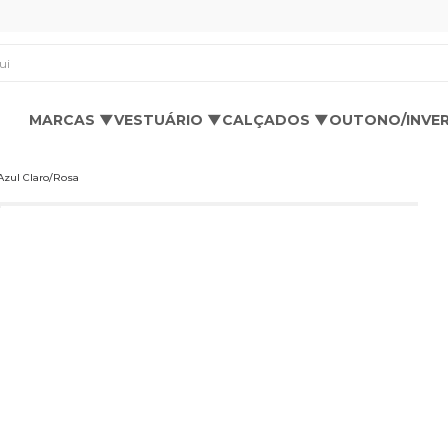
os aqui
MARCAS ▼
VESTUÁRIO ▼
CALÇADOS ▼
OUTONO/INVE
 Azul Claro/Rosa