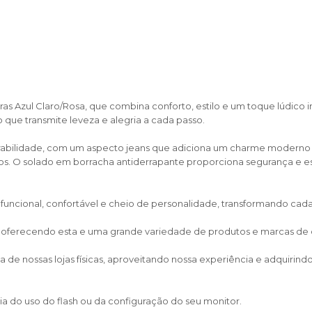
aras Azul Claro/Rosa, que combina conforto, estilo e um toque lúdico ir
 que transmite leveza e alegria a cada passo.
spirabilidade, com um aspecto jeans que adiciona um charme modern
os. O solado em borracha antiderrapante proporciona segurança e es
o funcional, confortável e cheio de personalidade, transformando c
, oferecendo esta e uma grande variedade de produtos e marcas de cal
de nossas lojas físicas, aproveitando nossa experiência e adquirin
a do uso do flash ou da configuração do seu monitor.