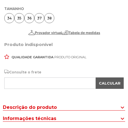
TAMANHO
34
35
36
37
38
Produto indisponível
QUALIDADE GARANTIDA
PRODUTO ORIGINAL
Consulte o frete
CALCULAR
Descrição do produto
A Sandália Rasteira Vizzano com Strass Preto é perfeita para
Informações técnicas
quem busca um calçado versátil, leve e com um toque de
sofisticação.