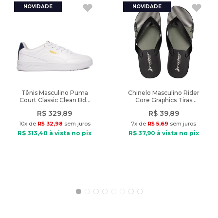
Peso
:
435g
A cor do produto nas fotos pode sofrer alteração em decorrência
do uso do flash ou da configuração do seu monitor.
Temporada de lançamento
:
Primavera/Verão
Características:
Ano de lançamento
:
2022
Indicado: Dia a dia
Tipo de Sandália: Rasteira
Material: Sintético
Material interno: Têxtil
Tênis Masculino Puma
Chinelo Masculino Rider
Court Classic Clean Bdp
Core Graphics Tiras
Palmilha: Espuma
Branco/Marinho
Preto/Verde
Solado: PVC
R$
329
,
89
R$
39
,
89
Fechamento: Fivela
10
x de
R$
32
,
98
sem juros
7
x de
R$
5
,
69
sem juros
Diferencial: tira repleta de strass na parte frontal, região do
R$
313
,
40
à vista no pix
R$
37
,
90
à vista no pix
calcanhar fechada
Peso do produto: 435g