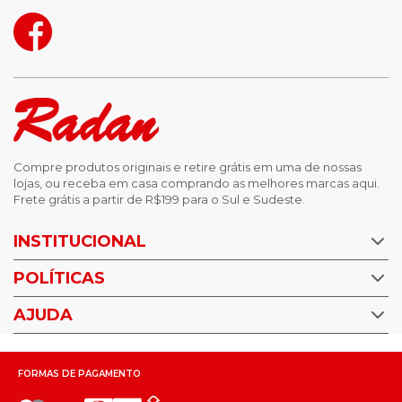
Compre produtos originais e retire grátis em uma de nossas
lojas, ou receba em casa comprando as melhores marcas aqui.
Frete grátis a partir de R$199 para o Sul e Sudeste.
INSTITUCIONAL
POLÍTICAS
Nossas Lojas
Trabalhe Conosco
AJUDA
Política de Privacidade
Trocas e devoluções
Perguntas Frequentes
Política de pagamento
FORMAS DE PAGAMENTO
Fale Conosco