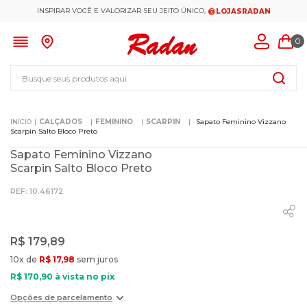
INSPIRAR VOCÊ E VALORIZAR SEU JEITO ÚNICO,
@LOJASRADAN
0
Busque seus produtos aqui
CALÇADOS
FEMININO
SCARPIN
Sapato Feminino Vizzano
Scarpin Salto Bloco Preto
Sapato Feminino Vizzano
Scarpin Salto Bloco Preto
:
10.46172
R$
179
,
89
10
x de
R$
17
,
98
sem juros
R$
170
,
90
à vista no pix
Opções de parcelamento