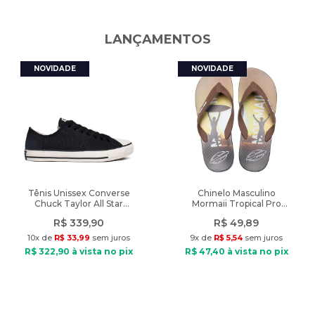
dourado.
adquirindo produtos de qualidade. Aproveite! Produto de
autenticidade garantida vendido pela Lojas Radan.
Peso
:
668g
LANÇAMENTOS
A cor do produto nas fotos pode sofrer alteração em decorrência
do uso do flash ou da configuração do seu monitor.
Características:
Nome do Produto: Sapato Feminino Vizzano Scarpin Salto Bloco
Preto
Indicado: Dia a dia
Tipo de Sapato: Scarpin
Material: Napa
Material interno: Têxtil
Tênis Unissex Converse
Chinelo Masculino
Chuck Taylor All Star
Mormaii Tropical Pro
Palmilha: Espuma
Grunge Preto
Texturas Marrom/Preto
Solado: PVC
R$
339
,
90
R$
49
,
89
Fechamento: Sem fechamento
10
x de
R$
33
,
99
sem juros
9
x de
R$
5
,
54
sem juros
Altura salto: 5cm
R$
322
,
90
à vista no pix
R$
47
,
40
à vista no pix
Diferencial: Palmilha macia, solado antiderrapante, detalhe
dourado.
Peso do produto: 668g