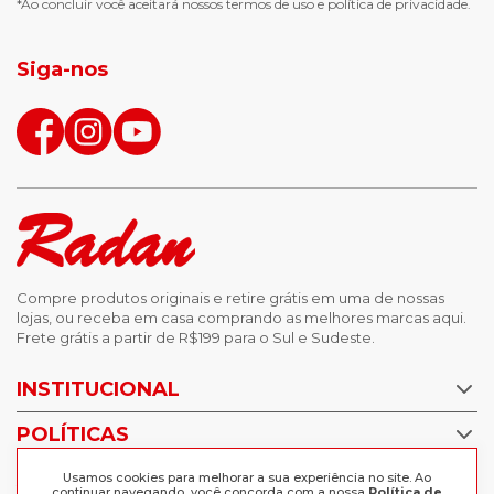
*Ao concluir você aceitará nossos
termos de uso
e
política de privacidade.
jaqueta puffer masculina
botas tendencia
tenis masculino
calçados com detalhe
Siga-nos
calças femininas
looks outono
Compre produtos originais e retire grátis em uma de nossas
lojas, ou receba em casa comprando as melhores marcas aqui.
Frete grátis a partir de R$199 para o Sul e Sudeste.
INSTITUCIONAL
POLÍTICAS
Nossas Lojas
Trabalhe Conosco
AJUDA
Usamos cookies para melhorar a sua experiência no site. Ao
Política de Privacidade
continuar navegando, você concorda com a nossa
Política de