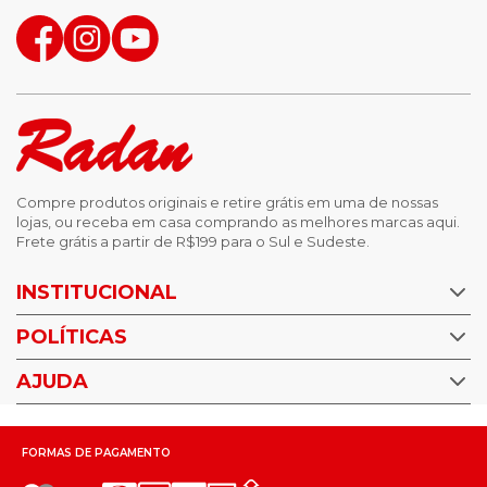
Compre produtos originais e retire grátis em uma de nossas
lojas, ou receba em casa comprando as melhores marcas aqui.
Frete grátis a partir de R$199 para o Sul e Sudeste.
INSTITUCIONAL
POLÍTICAS
Nossas Lojas
Trabalhe Conosco
AJUDA
Política de Privacidade
Trocas e devoluções
Perguntas Frequentes
Política de pagamento
FORMAS DE PAGAMENTO
Fale Conosco