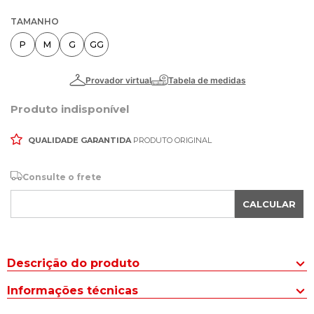
TAMANHO
P
M
G
GG
Produto indisponível
QUALIDADE GARANTIDA
PRODUTO ORIGINAL
Consulte o frete
CALCULAR
Descrição do produto
Aposta certa para looks confortáveis, a Regata Masculina Vida
Informações técnicas
Marinha Básica Branco garante looks estilosos e versáteis.