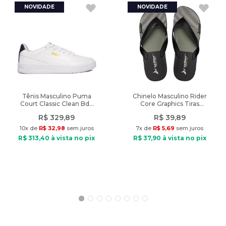
Composição: Algodão
Tipo de tecido: Malha
Gola: Careca
Fechamento: Sem fechamento
Manga: Regata
Tendência: Básicos
Diferencial: aplicação com logo da marca no peito
Modelo veste: Tamanho M
Medidas do modelo: Altura: 1,70m / Peso: 72kg
Tênis Masculino Puma
Chinelo Masculino Rider
Court Classic Clean Bdp
Core Graphics Tiras
Branco/Marinho
Preto/Verde
Peso do produto: 148g
R$
329
,
89
R$
39
,
89
10
x de
R$
32
,
98
sem juros
7
x de
R$
5
,
69
sem juros
R$
313
,
40
à vista no pix
R$
37
,
90
à vista no pix