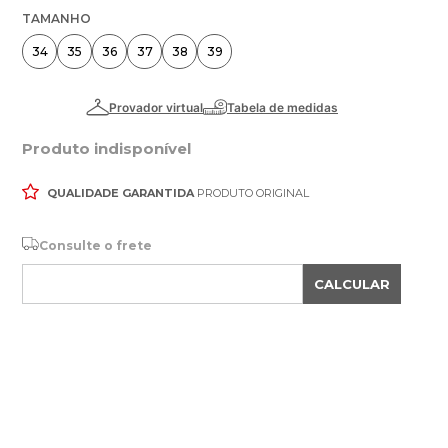
TAMANHO
34
35
36
37
38
39
Produto indisponível
QUALIDADE GARANTIDA
PRODUTO ORIGINAL
Consulte o frete
CALCULAR