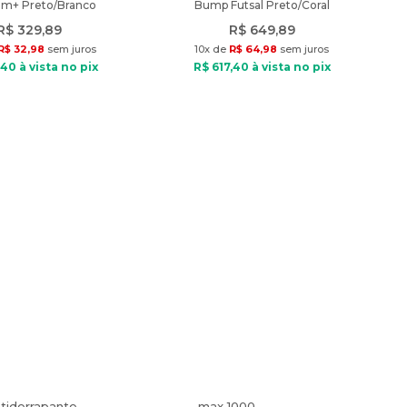
am+ Preto/Branco
Bump Futsal Preto/Coral
R$
329
,
89
R$
649
,
89
R$
32
,
98
sem juros
10
x de
R$
64
,
98
sem juros
40
à vista no pix
R$
617
,
40
à vista no pix
tiderrapante
max 1000