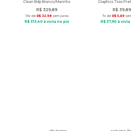
Clean Bdp Branco/Marinho
Graphics Tiras Pre
R$
329
,
89
R$
39
,
89
10
x de
R$
32
,
98
sem juros
7
x de
R$
5
,
69
sem
R$
313
,
40
à vista no pix
R$
37
,
90
à vista
chuteiras
coturno f