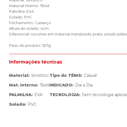
Material: Sintético
Material interno: Têxtil
Palmilha: EVA
Solado: PVC
Fechamento: Cadarço
Altura do solado: 4cm
Diferencial: recortes em material metalizado prata, solado plat
Peso do produto: 927g
Informações técnicas
Material
:
Sintético
Tipo de TÊNIS
:
Casual
Mat. Interno
:
Têxtil
INDICADO
:
Dia a Dia
PALMILHA
:
EVA
TECNOLOGIA
:
Sem tecnologia aplica
Solado
:
PVC