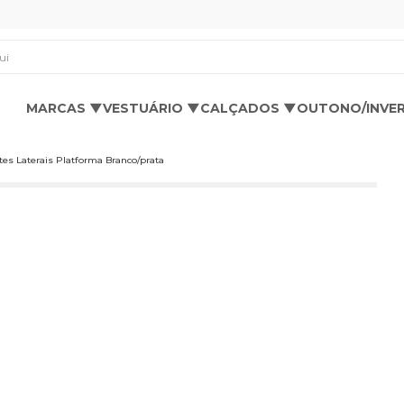
os aqui
MARCAS ▼
VESTUÁRIO ▼
CALÇADOS ▼
OUTONO/INVE
tes Laterais Platforma Branco/prata