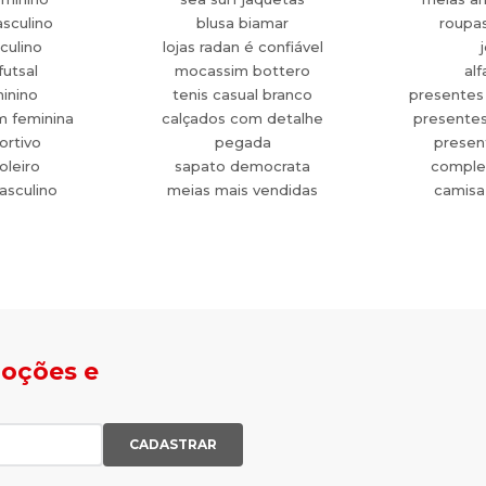
sculino
blusa biamar
roupa
culino
lojas radan é confiável
futsal
mocassim bottero
alf
minino
tenis casual branco
presentes
m feminina
calçados com detalhe
presente
ortivo
pegada
present
oleiro
sapato democrata
comple
asculino
meias mais vendidas
camisa
moções e
CADASTRAR