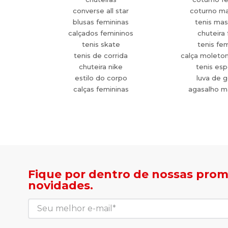
converse all star
coturno ma
blusas femininas
tenis mas
calçados femininos
chuteira 
tenis skate
tenis fe
tenis de corrida
calça moleto
chuteira nike
tenis esp
estilo do corpo
luva de g
calças femininas
agasalho m
Fique por dentro de nossas pro
novidades.