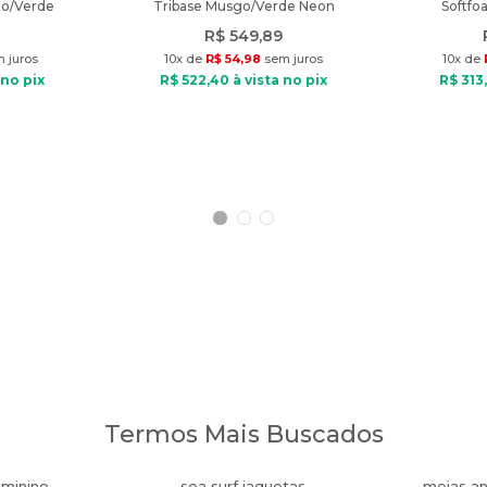
to/Verde
Tribase Musgo/Verde Neon
Softfo
R$
549
,
89
 juros
10
x de
R$
54
,
98
sem juros
10
x de
 no pix
R$
522
,
40
à vista no pix
R$
313
,
Termos Mais Buscados
eminino
sea surf jaquetas
meias an