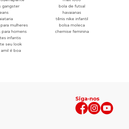
s gangster
bola de futsal
jeans
havaianas
aiataria
tênis nike infantil
 para mulheres
bolsa moleca
s para homens
chemise feminina
es infantis
te seu look
 amil é boa
Siga-nos