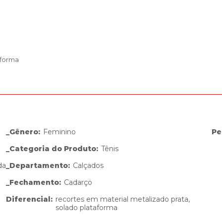
aforma
_Gênero
:
Feminino
Pe
_Categoria do Produto
:
Tênis
da
_Departamento
:
Calçados
_Fechamento
:
Cadarço
Diferencial
:
recortes em material metalizado prata,
solado plataforma