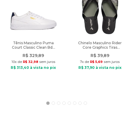
Características:
Dimensões: 55cm x 34cm x 23cm (Altura x Comprimento x
Profundidade)
Material: ABS
Fechamento: Zíper
Capacidade: 37 Lt
Tênis Masculino Puma
Chinelo Masculino Rider
Court Classic Clean Bdp
Core Graphics Tiras
Diferencial: Rodas multidirecionais, material de alta qualidade,
Branco/Marinho
Preto/Verde
compartimento interno espaçoso, cadeado e puxador.
R$
329
,
89
R$
39
,
89
10
x de
R$
32
,
98
sem juros
7
x de
R$
5
,
69
sem juros
Peso: 2400g
R$
313
,
40
à vista no pix
R$
37
,
90
à vista no pix