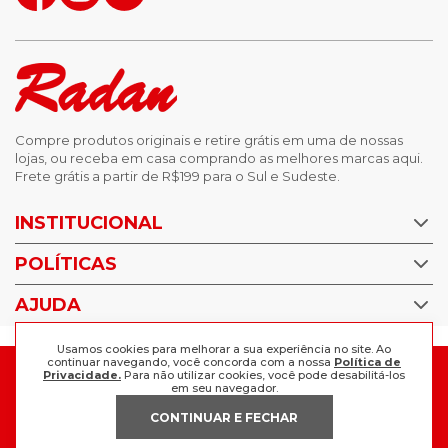
Compre produtos originais e retire grátis em uma de nossas
lojas, ou receba em casa comprando as melhores marcas aqui.
Frete grátis a partir de R$199 para o Sul e Sudeste.
INSTITUCIONAL
POLÍTICAS
Nossas Lojas
Trabalhe Conosco
AJUDA
Política de Privacidade
Trocas e devoluções
Perguntas Frequentes
Usamos cookies para melhorar a sua experiência no site. Ao
Política de pagamento
continuar navegando, você concorda com a nossa
Política de
FORMAS DE PAGAMENTO
Fale Conosco
Privacidade.
Para não utilizar cookies, você pode desabilitá-los
em seu navegador.
CONTINUAR E FECHAR