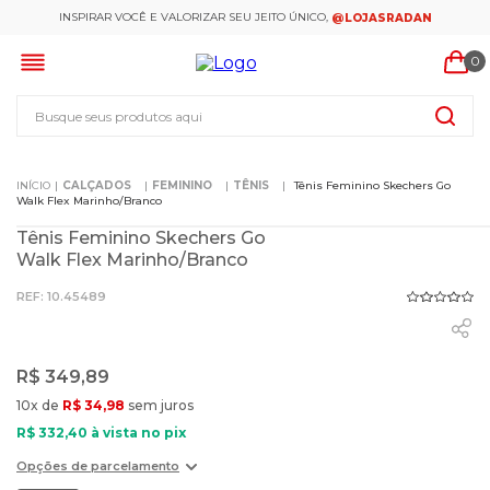
INSPIRAR VOCÊ E VALORIZAR SEU JEITO ÚNICO,
@LOJASRADAN
0
Busque seus produtos aqui
CALÇADOS
FEMININO
TÊNIS
Tênis Feminino Skechers Go
Walk Flex Marinho/Branco
Tênis Feminino Skechers Go
Walk Flex Marinho/Branco
:
10.45489
R$
349
,
89
10
x de
R$
34
,
98
sem juros
R$
332
,
40
à vista no pix
Opções de parcelamento