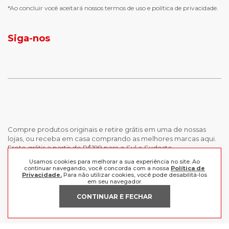
chuteira futsal
bota e galocha infantil
*Ao concluir você aceitará nossos
termos de uso
e
política de privacidade.
jaqueta puffer masculina
botas tendencia
tenis masculino
calçados com detalhe
Siga-nos
calças femininas
looks outono
Compre produtos originais e retire grátis em uma de nossas
lojas, ou receba em casa comprando as melhores marcas aqui.
Frete grátis a partir de R$199 para o Sul e Sudeste.
Usamos cookies para melhorar a sua experiência no site. Ao
continuar navegando, você concorda com a nossa
Política de
INSTITUCIONAL
Privacidade.
Para não utilizar cookies, você pode desabilitá-los
em seu navegador.
POLÍTICAS
Nossas Lojas
CONTINUAR E FECHAR
Trabalhe Conosco
AJUDA
Política de Privacidade
Trocas e devoluções