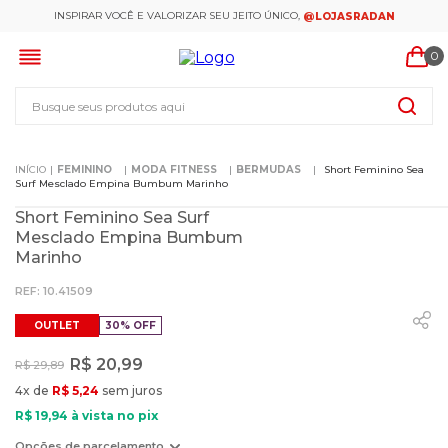
INSPIRAR VOCÊ E VALORIZAR SEU JEITO ÚNICO,
@LOJASRADAN
0
Busque seus produtos aqui
FEMININO
MODA FITNESS
BERMUDAS
Short Feminino Sea
Surf Mesclado Empina Bumbum Marinho
Short Feminino Sea Surf
Mesclado Empina Bumbum
Marinho
:
10.41509
OUTLET
30%
OFF
R$
20
,
99
R$
29
,
89
4
x de
R$
5
,
24
sem juros
R$
19
,
94
à vista no pix
Opções de parcelamento