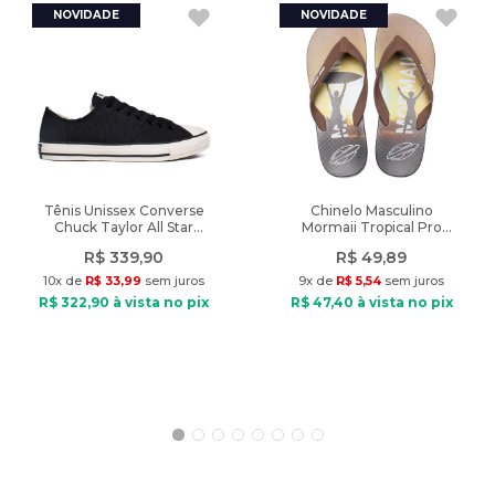
Peso
:
578g
do uso do flash ou da configuração do seu monitor.
Características:
Indicado: Dia a dia
Tipo de jaqueta: Puffer
Composição: Poliamida, Forro: poliéster
Tipo de tecido: Plano
Fechamento: Zíper
Gola: Com capuz
Tênis Unissex Converse
Chinelo Masculino
Chuck Taylor All Star
Mormaii Tropical Pro
Bolsos: 2 bolsos frontais
Grunge Preto
Texturas Marrom/Preto
Diferencial: Forro feito em tecido de pelinhos
R$
339
,
90
R$
49
,
89
10
x de
R$
33
,
99
sem juros
9
x de
R$
5
,
54
sem juros
Peso: 578g
R$
322
,
90
à vista no pix
R$
47
,
40
à vista no pix