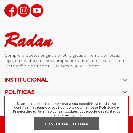
Compre produtos originais e retire grátis em uma de nossas
lojas, ou receba em casa comprando as melhores marcas aqui.
Frete grátis a partir de R$199 para o Sul e Sudeste.
INSTITUCIONAL
POLÍTICAS
Nossas Lojas
Trabalhe Conosco
AJUDA
Usamos cookies para melhorar a sua experiência no site. Ao
Política de Privacidade
continuar navegando, você concorda com a nossa
Política de
Privacidade.
Para não utilizar cookies, você pode desabilitá-los
Trocas e devoluções
em seu navegador.
Perguntas Frequentes
Política de pagamento
CONTINUAR E FECHAR
FORMAS DE PAGAMENTO
Fale Conosco