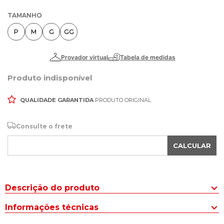
TAMANHO
P
M
G
GG
Produto indisponível
QUALIDADE GARANTIDA
PRODUTO ORIGINAL
Consulte o frete
CALCULAR
Descrição do produto
Prepare-se para a época mais fria do ano com a Jaqueta Puffer
Informações técnicas
Feminina Sea Surf Forro Peluciado Rosa e garanta looks com
muito estilo.