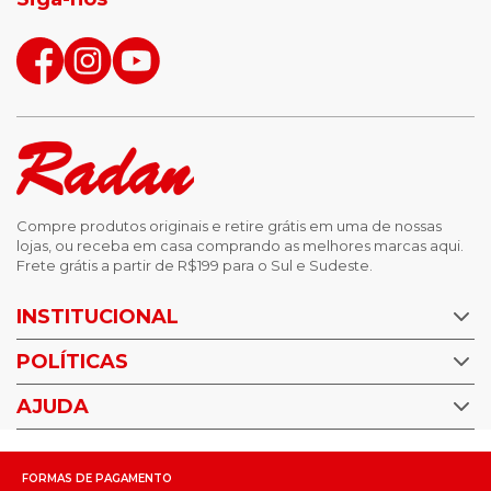
Compre produtos originais e retire grátis em uma de nossas
lojas, ou receba em casa comprando as melhores marcas aqui.
Frete grátis a partir de R$199 para o Sul e Sudeste.
INSTITUCIONAL
POLÍTICAS
Nossas Lojas
Trabalhe Conosco
AJUDA
Política de Privacidade
Trocas e devoluções
Perguntas Frequentes
Política de pagamento
FORMAS DE PAGAMENTO
Fale Conosco