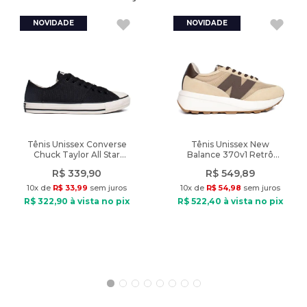
Características:
Indicado: Dia a Dia
Tipo de blusa: Manga Curta
Composição: Poliéster e elastano
Tipo de tecido: Malha
Gola: Careca
Fechamento: Sem fechamento
Manga: Curta
Diferencial: feita em malha plissada com leve brilho
Tênis Unissex Converse
Tênis Unissex New
Chuck Taylor All Star
Balance 370v1 Retrô
Grunge Preto
Casual Bege/Marrom
Peso do produto: 162g
R$
339
,
90
R$
549
,
89
10
x de
R$
33
,
99
sem juros
10
x de
R$
54
,
98
sem juros
R$
322
,
90
à vista no pix
R$
522
,
40
à vista no pix