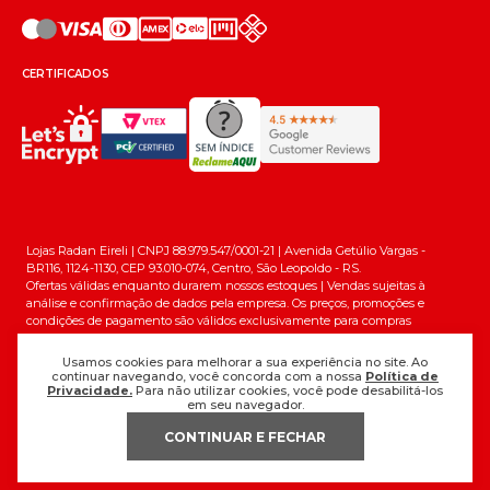
CERTIFICADOS
Lojas Radan Eireli | CNPJ 88.979.547/0001-21 | Avenida Getúlio Vargas -
BR116, 1124-1130, CEP 93.010-074, Centro, São Leopoldo - RS.
Ofertas válidas enquanto durarem nossos estoques | Vendas sujeitas à
análise e confirmação de dados pela empresa. Os preços, promoções e
condições de pagamento são válidos exclusivamente para compras
efetuadas em nossa loja virtual. * A condição de Frete Grátis é aplicada a
envios para Sul e Sudeste em compras a partir de R$199. © Todos os direitos
Usamos cookies para melhorar a sua experiência no site. Ao
reservados.
continuar navegando, você concorda com a nossa
Política de
Privacidade.
Para não utilizar cookies, você pode desabilitá-los
em seu navegador.
CONTINUAR E FECHAR