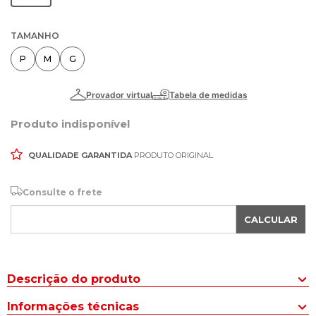
TAMANHO
P
M
G
Produto indisponível
QUALIDADE GARANTIDA
PRODUTO ORIGINAL
Consulte o frete
CALCULAR
Descrição do produto
A Blusa Feminina Rovitex Endless Manga Curta Shiny Preto é uma
Informações técnicas
peça elegante e versátil, confeccionada em malha plissada com