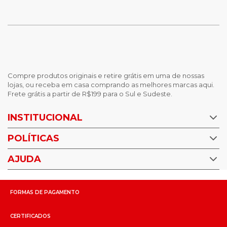
Compre produtos originais e retire grátis em uma de nossas
lojas, ou receba em casa comprando as melhores marcas aqui.
Frete grátis a partir de R$199 para o Sul e Sudeste.
INSTITUCIONAL
POLÍTICAS
Nossas Lojas
Trabalhe Conosco
AJUDA
Política de Privacidade
Trocas e devoluções
Perguntas Frequentes
Política de pagamento
FORMAS DE PAGAMENTO
Fale Conosco
CERTIFICADOS