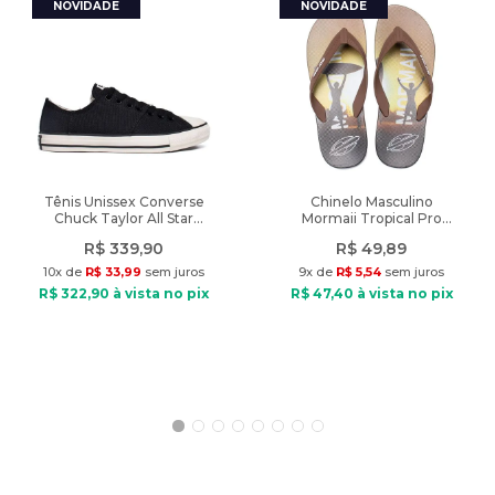
Peso
:
264g
Características:
Indicado: Dia a dia
Composição: Viscose e elastano
Tipo de tecido: Malha
Decote: Reto
Fechamento: Sem fechamento
Modelo veste: Tamanho P
Diferencial: detalhe nos ombros com lástex
Tênis Unissex Converse
Chinelo Masculino
Chuck Taylor All Star
Mormaii Tropical Pro
Peso: 264g
Grunge Preto
Texturas Marrom/Preto
R$
339
,
90
R$
49
,
89
10
x de
R$
33
,
99
sem juros
9
x de
R$
5
,
54
sem juros
R$
322
,
90
à vista no pix
R$
47
,
40
à vista no pix