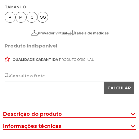
TAMANHO
P
M
G
GG
Produto indisponível
QUALIDADE GARANTIDA
PRODUTO ORIGINAL
Consulte o frete
CALCULAR
Descrição do produto
A Blusa Feminina Rovitex Endless Manga Ampla Preto é um
Informações técnicas
verdadeiro encanto em visco tricot, garantindo conforto e
elegância.