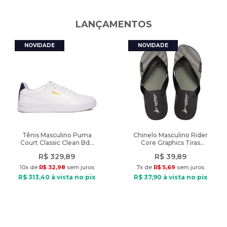
do uso do flash ou da configuração do seu monitor.
_Departamento
:
Roupas
LANÇAMENTOS
Características:
_Fechamento
:
Zíper
Diferencial
:
modelagem afunilada com pregas frontais
Indicado: Dia a Dia
Modelagem: Slim
CALÇAS
:
Casual
Composição: Poliéster
Tipo de tecido: Plano
Peso
:
326g
Cintura: Alta
Cós: Sem cós
Fechamento: Zíper
Bolsos: 2 bolsos frontais
Diferencial: modelagem afunilada com pregas frontais
Tênis Masculino Puma
Chinelo Masculino Rider
Court Classic Clean Bdp
Core Graphics Tiras
Peso do produto: 326g
Branco/Marinho
Preto/Verde
R$
329
,
89
R$
39
,
89
10
x de
R$
32
,
98
sem juros
7
x de
R$
5
,
69
sem juros
R$
313
,
40
à vista no pix
R$
37
,
90
à vista no pix