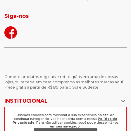
jaqueta puffer masculina
botas tendencia
tenis masculino
calçados com detalhe
Siga-nos
calças femininas
looks outono
Compre produtos originais e retire grátis em uma de nossas
lojas, ou receba em casa comprando as melhores marcas aqui.
Frete grátis a partir de R$199 para o Sul e Sudeste.
INSTITUCIONAL
POLÍTICAS
Nossas Lojas
Usamos cookies para melhorar a sua experiência no site. Ao
continuar navegando, você concorda com a nossa
Política de
Trabalhe Conosco
Privacidade.
Para não utilizar cookies, você pode desabilitá-los
AJUDA
Política de Privacidade
em seu navegador.