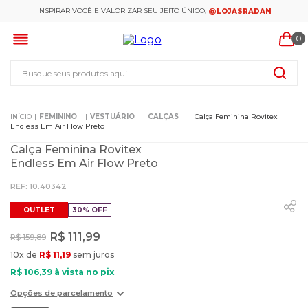
INSPIRAR VOCÊ E VALORIZAR SEU JEITO ÚNICO,
@LOJASRADAN
0
Busque seus produtos aqui
FEMININO
VESTUÁRIO
CALÇAS
Calça Feminina Rovitex
Endless Em Air Flow Preto
Calça Feminina Rovitex
Endless Em Air Flow Preto
:
10.40342
OUTLET
30%
OFF
R$
111
,
99
R$
159
,
89
10
x de
R$
11
,
19
sem juros
R$
106
,
39
à vista no pix
Opções de parcelamento