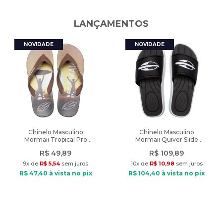
A cor do produto nas fotos pode sofrer alteração em decorrência
Diferencial
:
frente dupla transpassada com pregas na barra
do uso do flash ou da configuração do seu monitor.
LANÇAMENTOS
Peso
:
227g
Características:
Indicado: Dia a dia
Composição: Viscose e elastano
Tipo de Tecido: Plano
Gola: Colarinho
Fechamento: sem fechamento
Diferencial: frente dupla transpassada com pregas na barra
Peso: 227g
Chinelo Masculino
Chinelo Masculino
Mormaii Tropical Pro
Mormaii Quiver Slide
Texturas Marrom/Preto
Preto/Branco
R$
49
,
89
R$
109
,
89
9
x de
R$
5
,
54
sem juros
10
x de
R$
10
,
98
sem juros
R$
47
,
40
à vista no pix
R$
104
,
40
à vista no pix