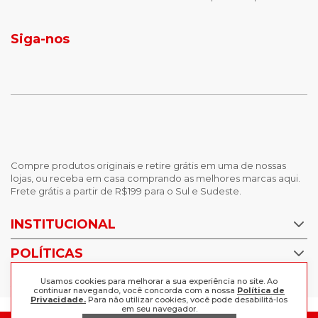
jaqueta puffer masculina
botas tendencia
tenis masculino
calçados com detalhe
Siga-nos
calças femininas
looks outono
Compre produtos originais e retire grátis em uma de nossas
lojas, ou receba em casa comprando as melhores marcas aqui.
Frete grátis a partir de R$199 para o Sul e Sudeste.
INSTITUCIONAL
POLÍTICAS
Nossas Lojas
Trabalhe Conosco
AJUDA
Usamos cookies para melhorar a sua experiência no site. Ao
Política de Privacidade
continuar navegando, você concorda com a nossa
Política de
Privacidade.
Para não utilizar cookies, você pode desabilitá-los
Trocas e devoluções
em seu navegador.
Perguntas Frequentes