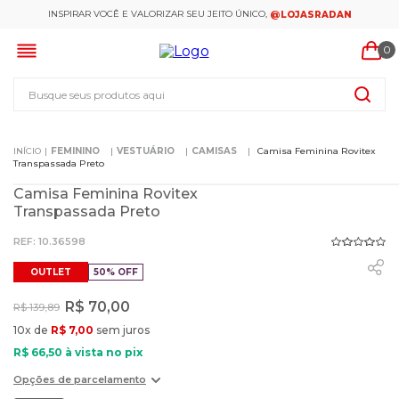
INSPIRAR VOCÊ E VALORIZAR SEU JEITO ÚNICO,
@LOJASRADAN
0
Busque seus produtos aqui
FEMININO
VESTUÁRIO
CAMISAS
Camisa Feminina Rovitex
Transpassada Preto
Camisa Feminina Rovitex
Transpassada Preto
:
10.36598
OUTLET
50%
OFF
R$
70
,
00
R$
139
,
89
10
x de
R$
7
,
00
sem juros
R$
66
,
50
à vista no pix
Opções de parcelamento