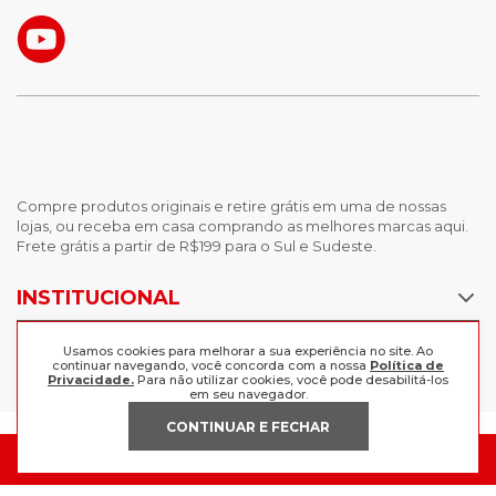
Compre produtos originais e retire grátis em uma de nossas
lojas, ou receba em casa comprando as melhores marcas aqui.
Frete grátis a partir de R$199 para o Sul e Sudeste.
INSTITUCIONAL
POLÍTICAS
Nossas Lojas
Usamos cookies para melhorar a sua experiência no site. Ao
continuar navegando, você concorda com a nossa
Política de
Trabalhe Conosco
Privacidade.
Para não utilizar cookies, você pode desabilitá-los
AJUDA
Política de Privacidade
em seu navegador.
Trocas e devoluções
CONTINUAR E FECHAR
Perguntas Frequentes
Política de pagamento
FORMAS DE PAGAMENTO
Fale Conosco