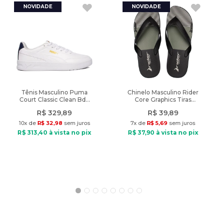
adquirindo produtos de qualidade. Aproveite! Produto de
autenticidade garantida vendido pela Lojas Radan.
A cor do produto nas fotos pode sofrer alteração em decorrência
do uso do flash ou da configuração do seu monitor.
Características:
Indicado: Dia a dia
Tipo de tênis: Casual
Tênis Masculino Puma
Chinelo Masculino Rider
Court Classic Clean Bdp
Core Graphics Tiras
Material: Sintético, Têxtil
Branco/Marinho
Preto/Verde
Material Interno: Têxtil
R$
329
,
89
R$
39
,
89
Palmilha: EVA
10
x de
R$
32
,
98
sem juros
7
x de
R$
5
,
69
sem juros
Solado: PVC
R$
313
,
40
à vista no pix
R$
37
,
90
à vista no pix
Fechamento: Cadarço
Altura do solado: 5cm
Diferencial: cabedal trabalhado com recortes e sobreposições,
solado robusto
Peso do produto: 1007g