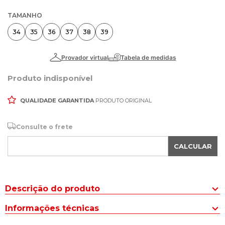
TAMANHO
34
35
36
37
38
39
Produto indisponível
QUALIDADE GARANTIDA
PRODUTO ORIGINAL
Consulte o frete
CALCULAR
Descrição do produto
Com a cor tendência da temporada, o Tênis Feminino Ramarim
Informações técnicas
Crystal Bege Claro é a escolha perfeita para quem deseja elevar
o estilo a outro nível.