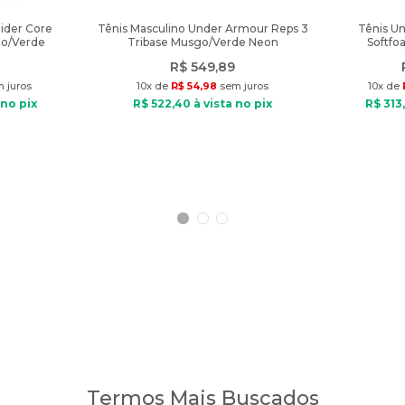
Rider Core
Tênis Masculino Under Armour Reps 3
Tênis U
to/Verde
Tribase Musgo/Verde Neon
Softfo
R$
549
,
89
 juros
10
x de
R$
54
,
98
sem juros
10
x de
 no pix
R$
522
,
40
à vista no pix
R$
313
,
Termos Mais Buscados