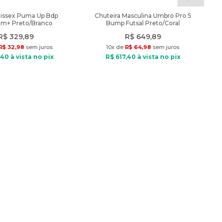
nissex Puma Up Bdp
Chuteira Masculina Umbro Pro 5
am+ Preto/Branco
Bump Futsal Preto/Coral
R$
329
,
89
R$
649
,
89
R$
32
,
98
sem juros
10
x de
R$
64
,
98
sem juros
40
à vista no pix
R$
617
,
40
à vista no pix