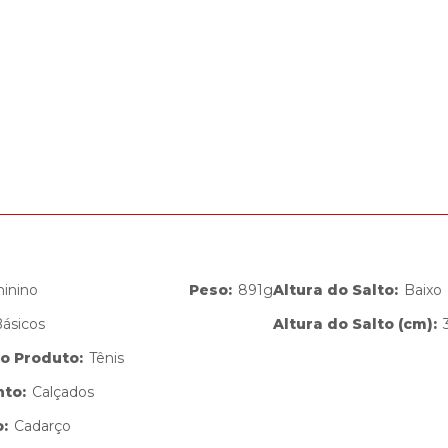
inino
Peso
:
891g
Altura do Salto
:
Baixo
ásicos
Altura do Salto (cm)
:
do Produto
:
Tênis
nto
:
Calçados
o
:
Cadarço