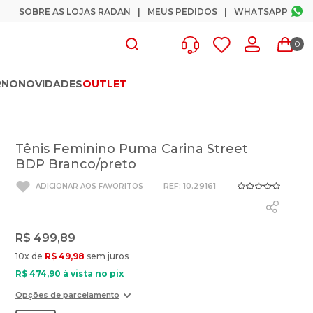
SOBRE AS LOJAS RADAN
MEUS PEDIDOS
WHATSAPP
0
RNO
NOVIDADES
OUTLET
Tênis Feminino Puma Carina Street
BDP Branco/preto
:
10.29161
R$
499
,
89
10
x de
R$
49
,
98
sem juros
R$
474
,
90
à vista no pix
Opções de parcelamento