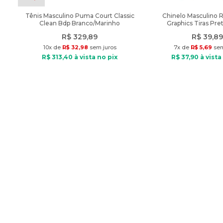
Tênis Masculino Puma Court Classic
Chinelo Masculino 
Clean Bdp Branco/Marinho
Graphics Tiras Pre
R$
329
,
89
R$
39
,
89
10
x de
R$
32
,
98
sem juros
7
x de
R$
5
,
69
sem
R$
313
,
40
à vista no pix
R$
37
,
90
à vista