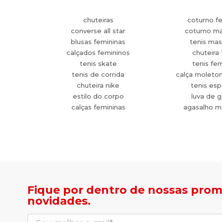
chuteiras
coturno f
converse all star
coturno ma
blusas femininas
tenis mas
calçados femininos
chuteira 
tenis skate
tenis fe
tenis de corrida
calça moleto
chuteira nike
tenis esp
estilo do corpo
luva de g
calças femininas
agasalho m
Fique por dentro de nossas pro
novidades.