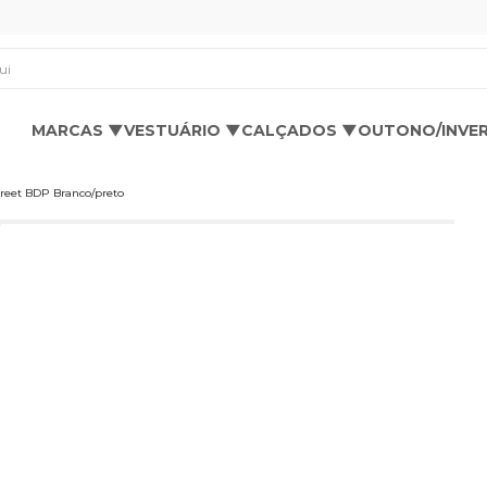
os aqui
MARCAS ▼
VESTUÁRIO ▼
CALÇADOS ▼
OUTONO/INVE
reet BDP Branco/preto