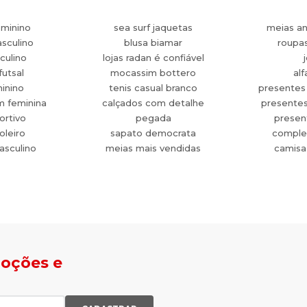
eminino
sea surf jaquetas
meias an
sculino
blusa biamar
roupa
culino
lojas radan é confiável
futsal
mocassim bottero
alf
minino
tenis casual branco
presentes
m feminina
calçados com detalhe
presente
ortivo
pegada
present
oleiro
sapato democrata
comple
asculino
meias mais vendidas
camisa
moções e