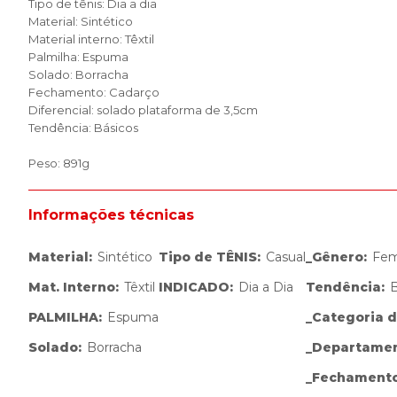
Tipo de tênis: Dia a dia
Material: Sintético
Material interno: Têxtil
Palmilha: Espuma
Solado: Borracha
Fechamento: Cadarço
Diferencial: solado plataforma de 3,5cm
Tendência: Básicos
Peso: 891g
Informações técnicas
Material
:
Sintético
Tipo de TÊNIS
:
Casual
_Gênero
:
Fem
Mat. Interno
:
Têxtil
INDICADO
:
Dia a Dia
Tendência
:
B
PALMILHA
:
Espuma
_Categoria 
Solado
:
Borracha
_Departame
_Fechament