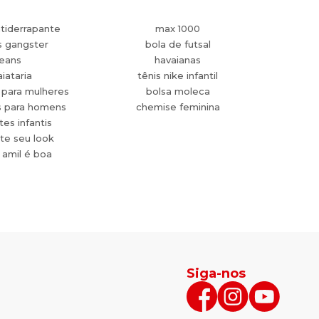
tiderrapante
max 1000
s gangster
bola de futsal
jeans
havaianas
aiataria
tênis nike infantil
 para mulheres
bolsa moleca
s para homens
chemise feminina
es infantis
te seu look
 amil é boa
Siga-nos