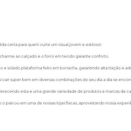
da certa para quem curte um visual jovem e estiloso!
harme ao calçado e o forro em tecido garante conforto.
 e solado plataforma feito em borracha, garantindo alta tração e ad
i cair super bem em diversas combinações do seu dia a dia se enco
 oferecendo esta e uma grande variedade de produtos e marcas de calça
o país ou em uma de nossas lojas físicas, aproveitando nossa experi