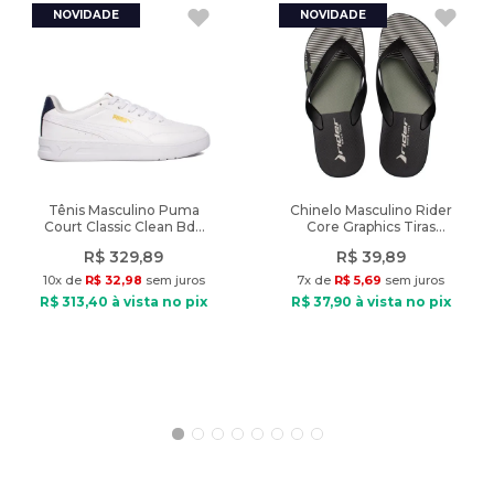
Altura do Salto
:
Baixo
Tipo de tênis: Dia a dia
Material: Sintético
Altura do Salto (cm)
:
3,5cm
Material interno: Têxtil
Palmilha: Espuma
Solado: Borracha
Fechamento: Cadarço
Diferencial: solado plataforma de 3,5cm
Tendência: Básicos
Peso: 911g
Tênis Masculino Puma
Chinelo Masculino Rider
Court Classic Clean Bdp
Core Graphics Tiras
Branco/Marinho
Preto/Verde
R$
329
,
89
R$
39
,
89
10
x de
R$
32
,
98
sem juros
7
x de
R$
5
,
69
sem juros
R$
313
,
40
à vista no pix
R$
37
,
90
à vista no pix