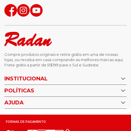
Compre produtos originais e retire grátis em uma de nossas
lojas, ou receba em casa comprando as melhores marcas aqui.
Frete grátis a partir de R$199 para o Sul e Sudeste.
INSTITUCIONAL
POLÍTICAS
Nossas Lojas
Trabalhe Conosco
AJUDA
Política de Privacidade
Trocas e devoluções
Perguntas Frequentes
Política de pagamento
FORMAS DE PAGAMENTO
Fale Conosco