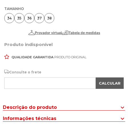
TAMANHO
34
35
36
37
38
Produto indisponível
QUALIDADE GARANTIDA
PRODUTO ORIGINAL
Consulte o frete
CALCULAR
Descrição do produto
O Tênis Feminino Puma Carina Street BDP Branco é a pedida
Informações técnicas
certa para quem curte um visual jovem e estiloso!