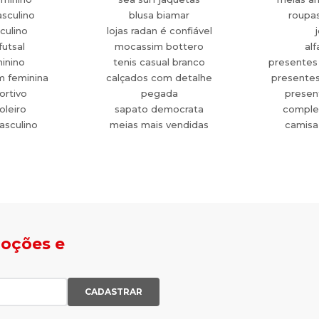
sculino
blusa biamar
roupa
culino
lojas radan é confiável
futsal
mocassim bottero
alf
minino
tenis casual branco
presentes
m feminina
calçados com detalhe
presente
ortivo
pegada
present
oleiro
sapato democrata
comple
asculino
meias mais vendidas
camisa
moções e
CADASTRAR