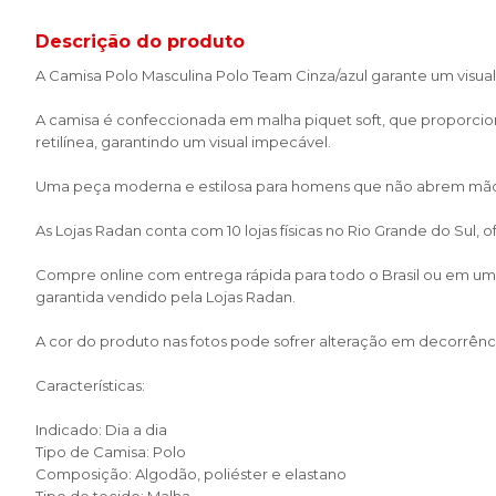
Descrição do produto
A Camisa Polo Masculina Polo Team Cinza/azul garante um visual 
A camisa é confeccionada em malha piquet soft, que proporci
retilínea, garantindo um visual impecável.
Uma peça moderna e estilosa para homens que não abrem mão 
As Lojas Radan conta com 10 lojas físicas no Rio Grande do Sul,
Compre online com entrega rápida para todo o Brasil ou em uma 
garantida vendido pela Lojas Radan.
A cor do produto nas fotos pode sofrer alteração em decorrênci
Características:
Indicado: Dia a dia
Tipo de Camisa: Polo
Composição: Algodão, poliéster e elastano