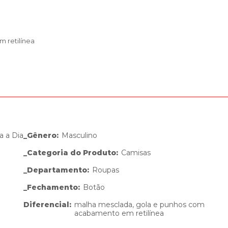
 retilínea
a a Dia
_Gênero
:
Masculino
_Categoria do Produto
:
Camisas
_Departamento
:
Roupas
_Fechamento
:
Botão
Diferencial
:
malha mesclada, gola e punhos com
acabamento em retilínea