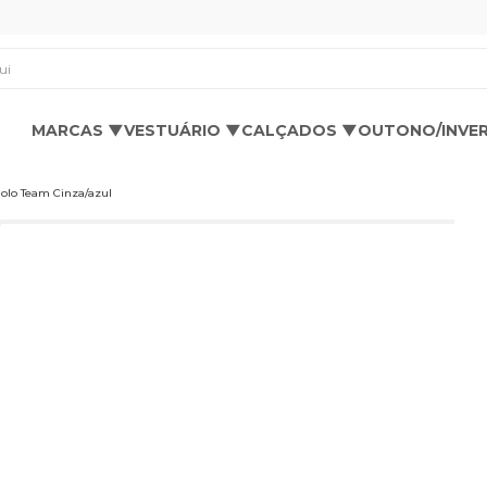
os aqui
MARCAS ▼
VESTUÁRIO ▼
CALÇADOS ▼
OUTONO/INVE
olo Team Cinza/azul