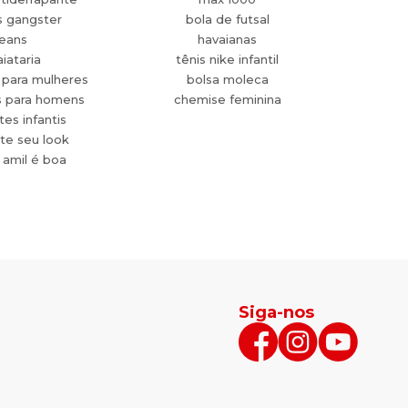
s gangster
bola de futsal
jeans
havaianas
aiataria
tênis nike infantil
 para mulheres
bolsa moleca
s para homens
chemise feminina
es infantis
te seu look
 amil é boa
Siga-nos