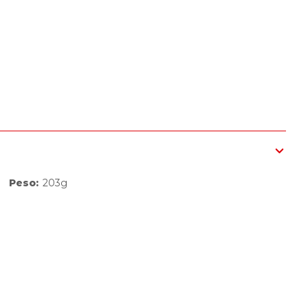
Peso
:
203g