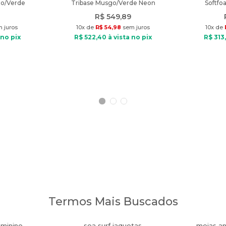
to/Verde
Tribase Musgo/Verde Neon
Softfo
R$
549
,
89
 juros
10
x de
R$
54
,
98
sem juros
10
x de
 no pix
R$
522
,
40
à vista no pix
R$
313
,
Termos Mais Buscados
eminino
sea surf jaquetas
meias an