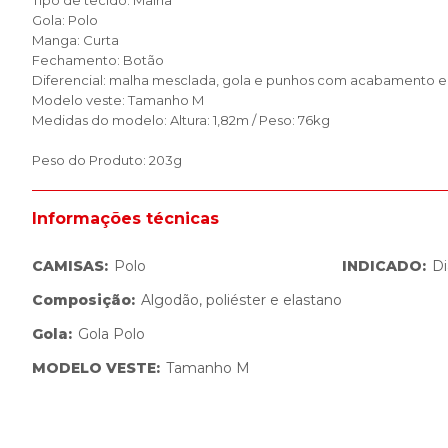
Tipo de tecido: Malha
Gola: Polo
Manga: Curta
Fechamento: Botão
Diferencial: malha mesclada, gola e punhos com acabamento em
Modelo veste: Tamanho M
Medidas do modelo: Altura: 1,82m / Peso: 76kg
Peso do Produto: 203g
Informações técnicas
CAMISAS
:
Polo
INDICADO
:
Di
Composição
:
Algodão, poliéster e elastano
Gola
:
Gola Polo
MODELO VESTE
:
Tamanho M