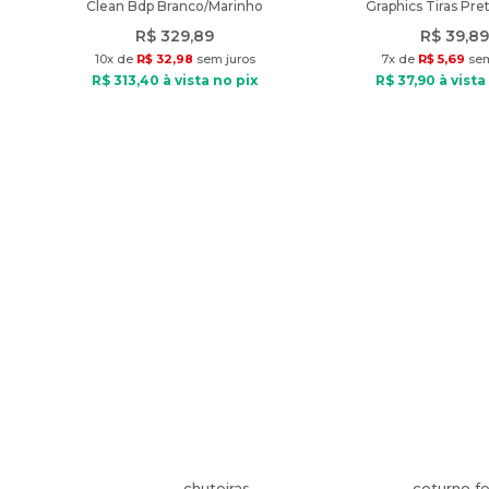
Clean Bdp Branco/Marinho
Graphics Tiras Pre
R$
329
,
89
R$
39
,
89
10
x de
R$
32
,
98
sem juros
7
x de
R$
5
,
69
sem
R$
313
,
40
à vista no pix
R$
37
,
90
à vista
chuteiras
coturno f