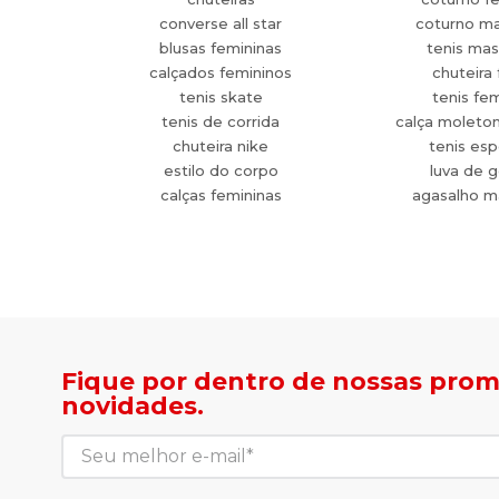
converse all star
coturno ma
blusas femininas
tenis mas
calçados femininos
chuteira 
tenis skate
tenis fe
tenis de corrida
calça moleto
chuteira nike
tenis esp
estilo do corpo
luva de g
calças femininas
agasalho m
Fique por dentro de nossas pro
novidades.