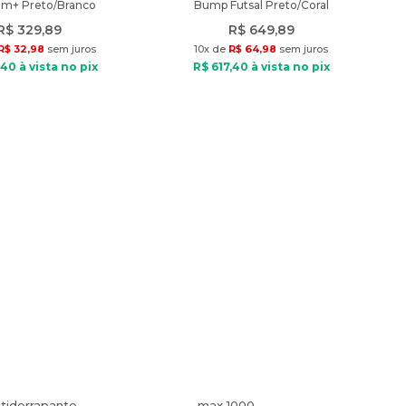
am+ Preto/Branco
Bump Futsal Preto/Coral
R$
329
,
89
R$
649
,
89
R$
32
,
98
sem juros
10
x de
R$
64
,
98
sem juros
40
à vista no pix
R$
617
,
40
à vista no pix
tiderrapante
max 1000