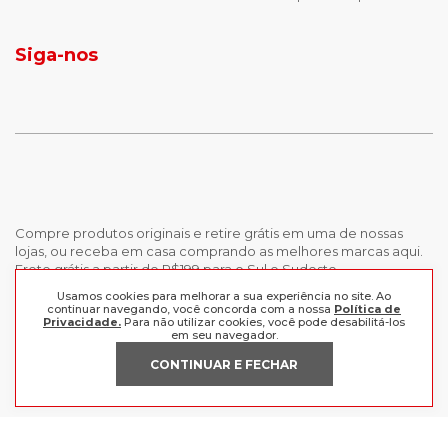
jaqueta puffer masculina
botas tendencia
tenis masculino
calçados com detalhe
Siga-nos
calças femininas
looks outono
Compre produtos originais e retire grátis em uma de nossas
lojas, ou receba em casa comprando as melhores marcas aqui.
Frete grátis a partir de R$199 para o Sul e Sudeste.
Usamos cookies para melhorar a sua experiência no site. Ao
continuar navegando, você concorda com a nossa
Política de
INSTITUCIONAL
Privacidade.
Para não utilizar cookies, você pode desabilitá-los
em seu navegador.
POLÍTICAS
Nossas Lojas
CONTINUAR E FECHAR
Trabalhe Conosco
AJUDA
Política de Privacidade
Trocas e devoluções
Perguntas Frequentes