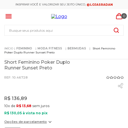
INSPIRAR VOCÊ E VALORIZAR SEU JEITO ÚNICO,
@LOJASRADAN
0
Busque seus produtos aqui
FEMININO
MODA FITNESS
BERMUDAS
Short Feminino
Poker Duplo Runner Sunset Preto
Short Feminino Poker Duplo
Runner Sunset Preto
:
10.46728
R$
136
,
89
10
x de
R$
13
,
68
sem juros
R$
130
,
05
à vista no pix
Opções de parcelamento