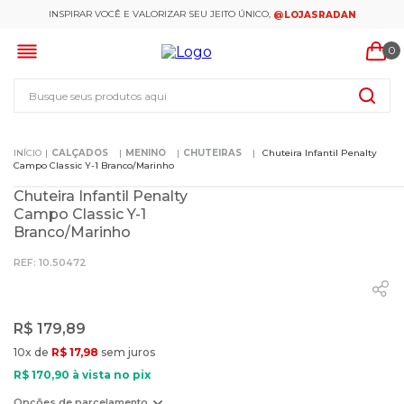
INSPIRAR VOCÊ E VALORIZAR SEU JEITO ÚNICO,
@LOJASRADAN
0
Busque seus produtos aqui
CALÇADOS
MENINO
CHUTEIRAS
Chuteira Infantil Penalty
Campo Classic Y-1 Branco/Marinho
Chuteira Infantil Penalty
Campo Classic Y-1
Branco/Marinho
:
10.50472
R$
179
,
89
10
x de
R$
17
,
98
sem juros
R$
170
,
90
à vista no pix
Opções de parcelamento