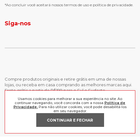
chuteira futsal
bota e galocha infantil
*Ao concluir você aceitará nossos
termos de uso
e
política de privacidade.
jaqueta puffer masculina
botas tendencia
tenis masculino
calçados com detalhe
Siga-nos
calças femininas
looks outono
Compre produtos originais e retire grátis em uma de nossas
lojas, ou receba em casa comprando as melhores marcas aqui.
Frete grátis a partir de R$199 para o Sul e Sudeste.
Usamos cookies para melhorar a sua experiência no site. Ao
continuar navegando, você concorda com a nossa
Política de
INSTITUCIONAL
Privacidade.
Para não utilizar cookies, você pode desabilitá-los
em seu navegador.
POLÍTICAS
Nossas Lojas
CONTINUAR E FECHAR
Trabalhe Conosco
AJUDA
Política de Privacidade
Trocas e devoluções