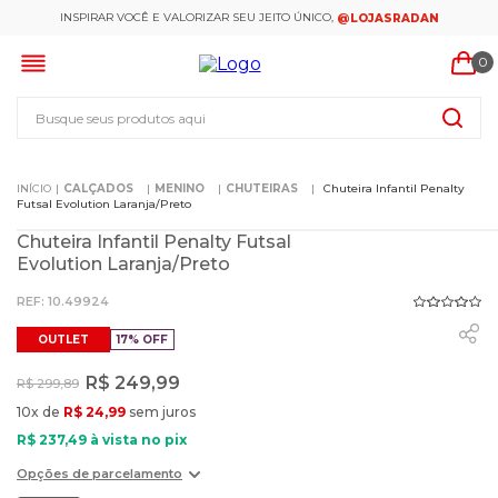
INSPIRAR VOCÊ E VALORIZAR SEU JEITO ÚNICO,
@LOJASRADAN
0
Busque seus produtos aqui
CALÇADOS
MENINO
CHUTEIRAS
Chuteira Infantil Penalty
Futsal Evolution Laranja/Preto
Chuteira Infantil Penalty Futsal
Evolution Laranja/Preto
:
10.49924
OUTLET
17%
OFF
R$
249
,
99
R$
299
,
89
10
x de
R$
24
,
99
sem juros
R$
237
,
49
à vista no pix
Opções de parcelamento