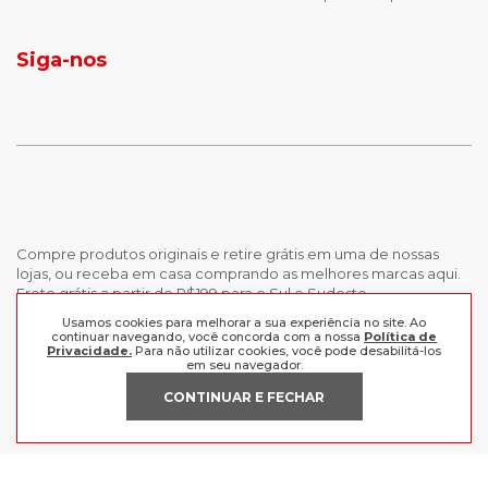
jaqueta puffer masculina
botas tendencia
tenis masculino
calçados com detalhe
Siga-nos
calças femininas
looks outono
Compre produtos originais e retire grátis em uma de nossas
lojas, ou receba em casa comprando as melhores marcas aqui.
Frete grátis a partir de R$199 para o Sul e Sudeste.
Usamos cookies para melhorar a sua experiência no site. Ao
continuar navegando, você concorda com a nossa
Política de
INSTITUCIONAL
Privacidade.
Para não utilizar cookies, você pode desabilitá-los
em seu navegador.
POLÍTICAS
Nossas Lojas
CONTINUAR E FECHAR
Trabalhe Conosco
AJUDA
Política de Privacidade
Trocas e devoluções
Perguntas Frequentes