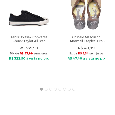
Nome do produto: Caneleira Unissex Penalty Matis X Azul
Indicado: Esportivo
Esporte: Futebol
Material: Polipropileno e EVA
Tecnologia: Shield Sys
Diferencial: superfície texturizada garante melhor fixação no
meião
Tênis Unissex Converse
Chinelo Masculino
Chuck Taylor All Star
Mormaii Tropical Pro
Grunge Preto
Texturas Marrom/Preto
Peso do produto: 95g
R$
339
,
90
R$
49
,
89
10
x de
R$
33
,
99
sem juros
9
x de
R$
5
,
54
sem juros
R$
322
,
90
à vista no pix
R$
47
,
40
à vista no pix