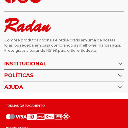
Compre produtos originais e retire grátis em uma de nossas
lojas, ou receba em casa comprando as melhores marcas aqui.
Frete grátis a partir de R$199 para o Sul e Sudeste.
INSTITUCIONAL
POLÍTICAS
Nossas Lojas
Trabalhe Conosco
AJUDA
Política de Privacidade
Trocas e devoluções
Perguntas Frequentes
Política de pagamento
FORMAS DE PAGAMENTO
Fale Conosco