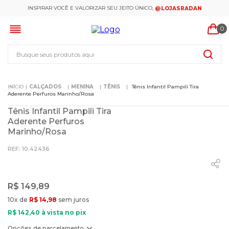
INSPIRAR VOCÊ E VALORIZAR SEU JEITO ÚNICO,
@LOJASRADAN
0
Busque seus produtos aqui
CALÇADOS
MENINA
TÊNIS
Tênis Infantil Pampili Tira
Aderente Perfuros Marinho/Rosa
Tênis Infantil Pampili Tira
Aderente Perfuros
Marinho/Rosa
:
10.42436
R$
149
,
89
10
x de
R$
14
,
98
sem juros
R$
142
,
40
à vista no pix
Opções de parcelamento