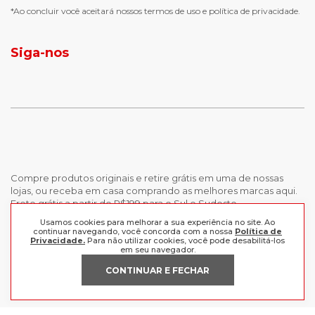
chuteira futsal
bota e galocha infantil
Tamanho: 27 — 17,9 cm
*Ao concluir você aceitará nossos
termos de uso
e
política de privacidade.
jaqueta puffer masculina
Tamanho: 28 — 18,6 cm
botas tendencia
Tamanho: 29 — 19,3 cm
tenis masculino
calçados com detalhe
Tamanho: 30 — 19,9 cm
Siga-nos
calças femininas
looks outono
Tamanho: 31 — 20,6 cm
Tamanho: 32 — 21,3 cm
Tamanho: 33 — 21,9 cm
Tamanho: 34 — 22,6 cm
Tamanho: 35 — 23,3 cm
Tamanho: 36 — 23,9 cm
Tamanho: 37 — 24,6 cm
Tamanho: 38 — 25,3 cm
Tamanho: 39 — 25,9 cm
Compre produtos originais e retire grátis em uma de nossas
lojas, ou receba em casa comprando as melhores marcas aqui.
Frete grátis a partir de R$199 para o Sul e Sudeste.
Produto Original: Autenticidade garantida pelas Lojas Radan
Usamos cookies para melhorar a sua experiência no site. Ao
continuar navegando, você concorda com a nossa
Política de
INSTITUCIONAL
Privacidade.
Para não utilizar cookies, você pode desabilitá-los
em seu navegador.
POLÍTICAS
Nossas Lojas
CONTINUAR E FECHAR
Trabalhe Conosco
AJUDA
Política de Privacidade
Trocas e devoluções