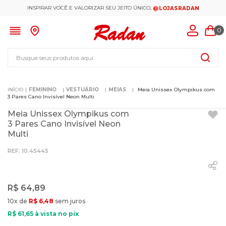
INSPIRAR VOCÊ E VALORIZAR SEU JEITO ÚNICO,
@LOJASRADAN
0
Busque seus produtos aqui
FEMININO
VESTUÁRIO
MEIAS
Meia Unissex Olympikus com
3 Pares Cano Invisível Neon Multi
Meia Unissex Olympikus com
3 Pares Cano Invisível Neon
Multi
:
10.45445
R$
64
,
89
10
x de
R$
6
,
48
sem juros
R$
61
,
65
à vista no pix