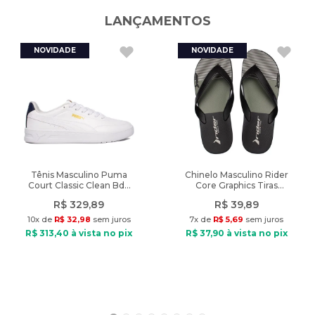
autenticidade garantida vendido pela Lojas Radan.
LANÇAMENTOS
A cor do produto nas fotos pode sofrer alteração em decorrência
do uso do flash ou da configuração do seu monitor.
Características:
Nome do produto: Meia Unissex Olympikus com 3 Pares Cano
Invisível Neon Multicolor
Indicado: Esportivo
Composição: Poliamida e elastano
Tipo de Meia: Invisível
Diferencial: Punho canelado e faixa no arco do pé para ajuste e
Tênis Masculino Puma
Chinelo Masculino Rider
Court Classic Clean Bdp
Core Graphics Tiras
respirabilidade, cores em neon.
Branco/Marinho
Preto/Verde
R$
329
,
89
R$
39
,
89
Peso do produto: 70g
10
x de
R$
32
,
98
sem juros
7
x de
R$
5
,
69
sem juros
R$
313
,
40
à vista no pix
R$
37
,
90
à vista no pix