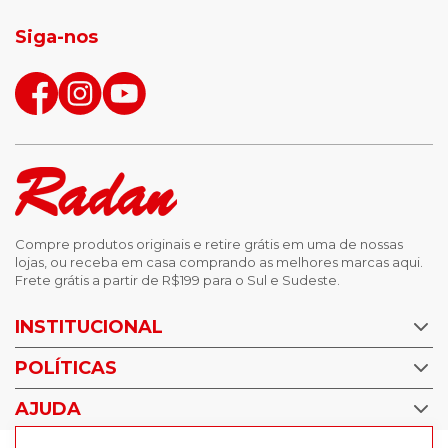
tenis masculino
calçados com detalhe
Siga-nos
calças femininas
looks outono
Compre produtos originais e retire grátis em uma de nossas
lojas, ou receba em casa comprando as melhores marcas aqui.
Frete grátis a partir de R$199 para o Sul e Sudeste.
INSTITUCIONAL
POLÍTICAS
Nossas Lojas
Trabalhe Conosco
AJUDA
Política de Privacidade
Trocas e devoluções