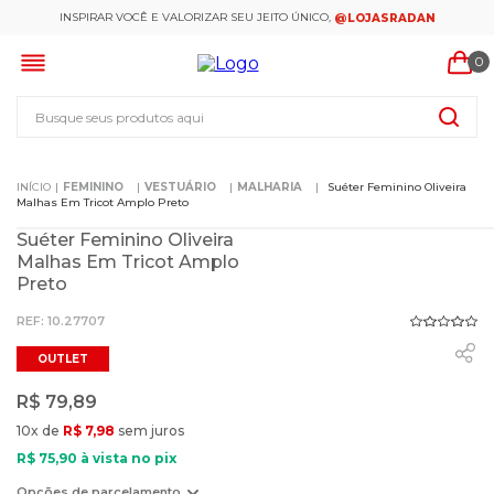
INSPIRAR VOCÊ E VALORIZAR SEU JEITO ÚNICO,
@LOJASRADAN
0
Busque seus produtos aqui
FEMININO
VESTUÁRIO
MALHARIA
Suéter Feminino Oliveira
Malhas Em Tricot Amplo Preto
Suéter Feminino Oliveira
Malhas Em Tricot Amplo
Preto
:
10.27707
OUTLET
R$
79
,
89
10
x de
R$
7
,
98
sem juros
R$
75
,
90
à vista no pix
Opções de parcelamento