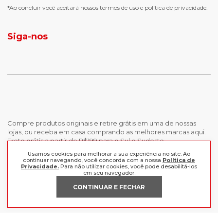
chuteira futsal
bota e galocha infantil
*Ao concluir você aceitará nossos
termos de uso
e
política de privacidade.
jaqueta puffer masculina
botas tendencia
tenis masculino
calçados com detalhe
Siga-nos
calças femininas
looks outono
Compre produtos originais e retire grátis em uma de nossas
lojas, ou receba em casa comprando as melhores marcas aqui.
Frete grátis a partir de R$199 para o Sul e Sudeste.
Usamos cookies para melhorar a sua experiência no site. Ao
continuar navegando, você concorda com a nossa
Política de
INSTITUCIONAL
Privacidade.
Para não utilizar cookies, você pode desabilitá-los
em seu navegador.
POLÍTICAS
Nossas Lojas
CONTINUAR E FECHAR
Trabalhe Conosco
AJUDA
Política de Privacidade
Trocas e devoluções