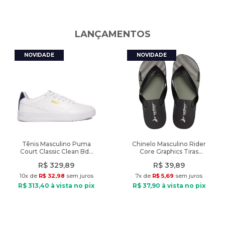
Medidas:
Diferencial
:
Blusa com modelagem soltinha, gola alta e
Comprimento: 57cm
tecimento com texturas
Circunferência busto: 104cm
LANÇAMENTOS
Comprimento mangas: 53cm
Peso
:
420g
____
Características:
Ocasião: Casual
Composição: Poliéster
Gola: Alta
Manga: Longa
Tipo de tecido: Tricot
Modelo veste: Tamanho Único
Diferencial: Blusa com modelagem soltinha, gola alta e
Tênis Masculino Puma
Chinelo Masculino Rider
Court Classic Clean Bdp
Core Graphics Tiras
tecimento com texturas
Branco/Marinho
Preto/Verde
R$
329
,
89
R$
39
,
89
Peso: 420g
10
x de
R$
32
,
98
sem juros
7
x de
R$
5
,
69
sem juros
R$
313
,
40
à vista no pix
R$
37
,
90
à vista no pix