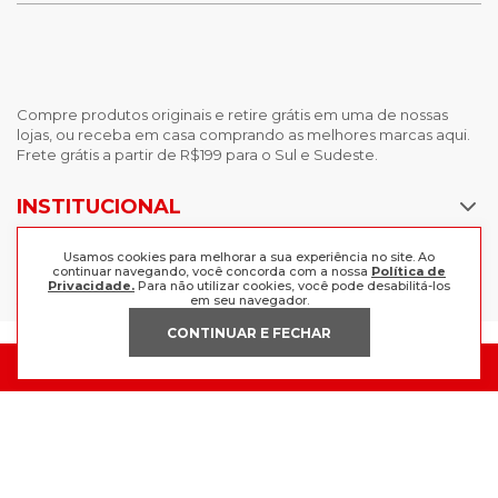
Compre produtos originais e retire grátis em uma de nossas
lojas, ou receba em casa comprando as melhores marcas aqui.
Frete grátis a partir de R$199 para o Sul e Sudeste.
INSTITUCIONAL
Usamos cookies para melhorar a sua experiência no site. Ao
continuar navegando, você concorda com a nossa
Política de
Privacidade.
Para não utilizar cookies, você pode desabilitá-los
POLÍTICAS
em seu navegador.
Nossas Lojas
CONTINUAR E FECHAR
Trabalhe Conosco
AJUDA
Política de Privacidade
Trocas e devoluções
Perguntas Frequentes
Política de pagamento
FORMAS DE PAGAMENTO
Fale Conosco
CERTIFICADOS