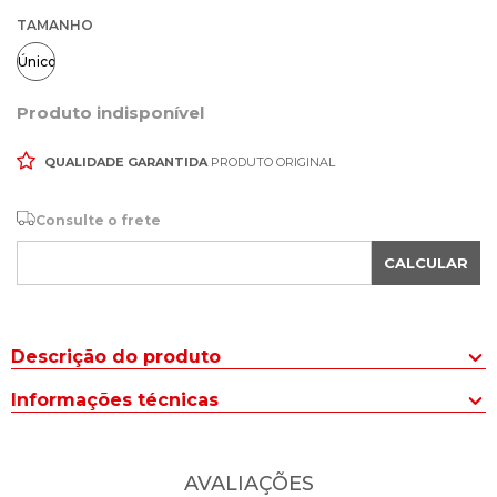
TAMANHO
Único
Produto indisponível
QUALIDADE GARANTIDA
PRODUTO ORIGINAL
Consulte o frete
CALCULAR
Descrição do produto
Atualize seu visual de inverno com a Blusa Feminina Oliveira
Informações técnicas
Malhas Tricot Listras Caramelo, perfeita para quem busca conforto
sem abrir mão do estilo.