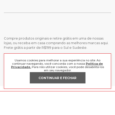
Compre produtos originais e retire grátis em uma de nossas
lojas, ou receba em casa comprando as melhores marcas aqui.
Frete grátis a partir de R$199 para o Sul e Sudeste.
INSTITUCIONAL
Usamos cookies para melhorar a sua experiência no site. Ao
continuar navegando, você concorda com a nossa
Política de
Privacidade.
Para não utilizar cookies, você pode desabilitá-los
POLÍTICAS
em seu navegador.
Nossas Lojas
Trabalhe Conosco
CONTINUAR E FECHAR
AJUDA
Política de Privacidade
Trocas e devoluções
Perguntas Frequentes
Política de pagamento
FORMAS DE PAGAMENTO
Fale Conosco