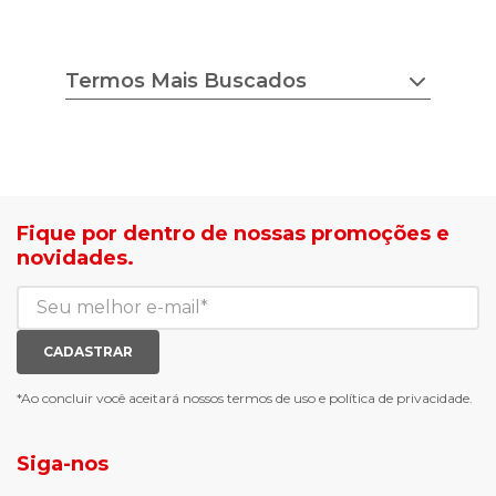
Termos Mais Buscados
chuteira nike
tenis feminino
estilo do corpo
camisa adidas
tricot ana gonçalves
sapato democrata
lojas radan é confiável
mocassim bottero
sea surf jaquetas
calçados com desconto
Fique por dentro de nossas promoções e
agasalho masculino
roupas com desconto
novidades.
blusa biamar
tenis de corrid
casaco biamar
mochilas e gym sack
jaqueta puffer feminina
tenis casual branco
calça moletom feminina
meias mais vendidas
CADASTRAR
luva de goleiro
meias antiderrapante
chuteira futsal
bota e galocha infantil
*Ao concluir você aceitará nossos
termos de uso
e
política de privacidade.
jaqueta puffer masculina
botas tendencia
tenis masculino
calçados com detalhe
Siga-nos
calças femininas
looks outono