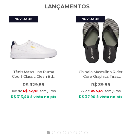
LANÇAMENTOS
A cor do produto nas fotos pode sofrer alteração em decorrência
do uso do flash ou da configuração do seu monitor.
Características:
Nome do produto: Meia Unissex Nike Everyday Cano Longo Dri-
Fit Branco Preto
Indicado: Esportivo, dia a dia
Gênero: Unissex
Composição: 97% poliéster, 3% elastano
Tipo de meia: Cano longo (crew)
Tecnologia: Dri-Fit
Tênis Masculino Puma
Chinelo Masculino Rider
Court Classic Clean Bdp
Core Graphics Tiras
Diferenciais: Absorção de suor, ajuste confortável
Branco/Marinho
Preto/Verde
Tamanho: M (34-38)
R$
329
,
89
R$
39
,
89
10
x de
R$
32
,
98
sem juros
7
x de
R$
5
,
69
sem juros
Peso do produto: 194g
R$
313
,
40
à vista no pix
R$
37
,
90
à vista no pix