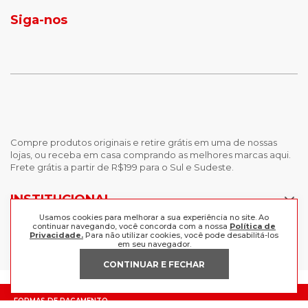
tenis masculino
calçados com detalhe
Siga-nos
calças femininas
looks outono
Compre produtos originais e retire grátis em uma de nossas
lojas, ou receba em casa comprando as melhores marcas aqui.
Frete grátis a partir de R$199 para o Sul e Sudeste.
INSTITUCIONAL
Usamos cookies para melhorar a sua experiência no site. Ao
POLÍTICAS
continuar navegando, você concorda com a nossa
Política de
Nossas Lojas
Privacidade.
Para não utilizar cookies, você pode desabilitá-los
em seu navegador.
Trabalhe Conosco
AJUDA
Política de Privacidade
CONTINUAR E FECHAR
Trocas e devoluções
Perguntas Frequentes
Política de pagamento
FORMAS DE PAGAMENTO
Fale Conosco