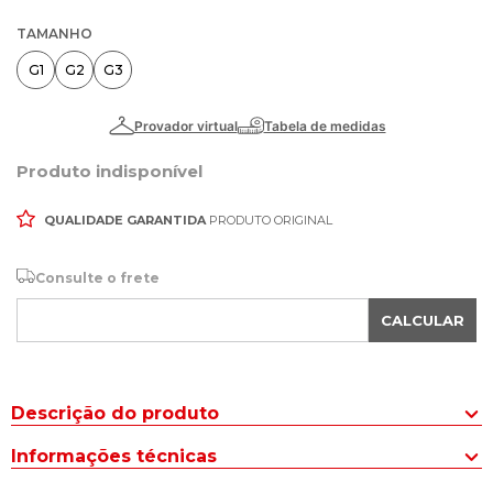
TAMANHO
G1
G2
G3
Produto indisponível
QUALIDADE GARANTIDA
PRODUTO ORIGINAL
Consulte o frete
CALCULAR
Descrição do produto
Para curtir dentro e fora dagua o Short Masculino Nicoboco Plus
Informações técnicas
Size Estampado Preto é indicado para diversos momentos do
seu dia. Com uma estampa cheia de personalidade, o modelo