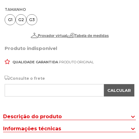
TAMANHO
G1
G2
G3
Produto indisponível
QUALIDADE GARANTIDA
PRODUTO ORIGINAL
Consulte o frete
CALCULAR
Descrição do produto
Para curtir dentro e fora dágua o Short Masculino Nico Boco Plus
Informações técnicas
Size Liso Preto é indicado para diversos momentos do seu dia.
Liso e cheio de personalidade, o modelo traz estilo e leveza para