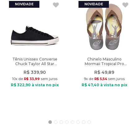
Nome do produto: Short Masculino Nico Boco Plus Size Liso
Preto
Indicado: Dia a dia
Composição: Poliéster e elastano
Tipo de tecido: Plano
Cintura: Média
Cós: Com elástico e cordão
Bolsos: 2 bolsos frontais e 1 bolso traseiro
Diferencial: Cós com elástico e cordão para ajuste no corpo, logo
Tênis Unissex Converse
Chinelo Masculino
Chuck Taylor All Star
Mormaii Tropical Pro
da marca na barra e bolsos funcionais.
Grunge Preto
Texturas Marrom/Preto
R$
339
,
90
R$
49
,
89
Peso do produto: 198g
10
x de
R$
33
,
99
sem juros
9
x de
R$
5
,
54
sem juros
R$
322
,
90
à vista no pix
R$
47
,
40
à vista no pix