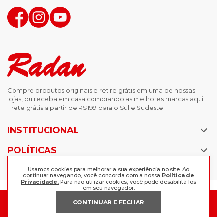
Compre produtos originais e retire grátis em uma de nossas
lojas, ou receba em casa comprando as melhores marcas aqui.
Frete grátis a partir de R$199 para o Sul e Sudeste.
INSTITUCIONAL
POLÍTICAS
Nossas Lojas
Trabalhe Conosco
AJUDA
Usamos cookies para melhorar a sua experiência no site. Ao
Política de Privacidade
continuar navegando, você concorda com a nossa
Política de
Privacidade.
Para não utilizar cookies, você pode desabilitá-los
Trocas e devoluções
em seu navegador.
Perguntas Frequentes
Política de pagamento
CONTINUAR E FECHAR
FORMAS DE PAGAMENTO
Fale Conosco