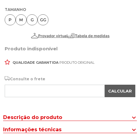
TAMANHO
P
M
G
GG
Produto indisponível
QUALIDADE GARANTIDA
PRODUTO ORIGINAL
Consulte o frete
CALCULAR
Descrição do produto
Para curtir dentro e fora d'agua o Short Masculino Nico Boco Liso
Informações técnicas
Cinza é indicado para diversos momentos do seu dia. Liso e cheio
de personalidade, o modelo traz estilo e leveza para seu look.