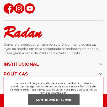
Compre produtos originais e retire grátis em uma de nossas
lojas, ou receba em casa comprando as melhores marcas aqui.
Frete grátis a partir de R$199 para o Sul e Sudeste.
INSTITUCIONAL
POLÍTICAS
Nossas Lojas
Trabalhe Conosco
AJUDA
Usamos cookies para melhorar a sua experiência no site. Ao
Política de Privacidade
continuar navegando, você concorda com a nossa
Política de
Privacidade.
Para não utilizar cookies, você pode desabilitá-los
Trocas e devoluções
em seu navegador.
Perguntas Frequentes
Política de pagamento
CONTINUAR E FECHAR
FORMAS DE PAGAMENTO
Fale Conosco