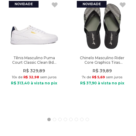
Indicado: Dia a dia
Composição: Poliéster e elastano
Tipo de tecido: Plano
Cintura: Média
Cós: Com elástico e cordão
Bolsos: 2 bolsos frontais e 1 bolso traseiro
Diferencial: Cós com elástico e cordão para o ajuste no corpo.
Modelo veste: Tamanho M
Medidas do modelo: Altura: 1,77m / Peso: 80kg
Tênis Masculino Puma
Chinelo Masculino Rider
Court Classic Clean Bdp
Core Graphics Tiras
Peso do Produto: 173g
Branco/Marinho
Preto/Verde
R$
329
,
89
R$
39
,
89
10
x de
R$
32
,
98
sem juros
7
x de
R$
5
,
69
sem juros
R$
313
,
40
à vista no pix
R$
37
,
90
à vista no pix