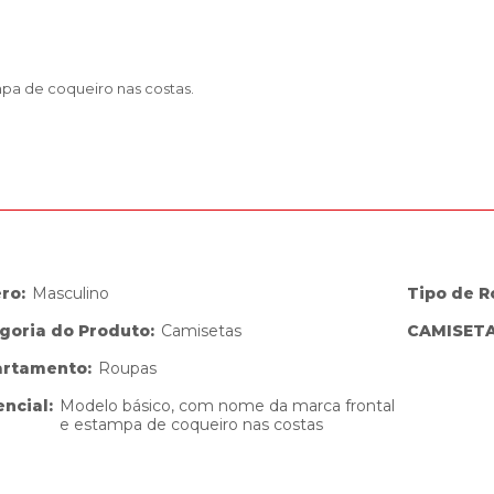
pa de coqueiro nas costas.
ero
:
Masculino
Tipo de 
goria do Produto
:
Camisetas
CAMISET
artamento
:
Roupas
encial
:
Modelo básico, com nome da marca frontal
e estampa de coqueiro nas costas