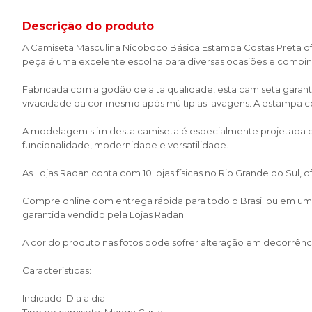
Descrição do produto
A Camiseta Masculina Nicoboco Básica Estampa Costas Preta of
peça é uma excelente escolha para diversas ocasiões e combi
Fabricada com algodão de alta qualidade, esta camiseta garant
vivacidade da cor mesmo após múltiplas lavagens. A estampa c
A modelagem slim desta camiseta é especialmente projetada par
funcionalidade, modernidade e versatilidade.
As Lojas Radan conta com 10 lojas físicas no Rio Grande do Sul,
Compre online com entrega rápida para todo o Brasil ou em uma 
garantida vendido pela Lojas Radan.
A cor do produto nas fotos pode sofrer alteração em decorrênci
Características:
Indicado: Dia a dia