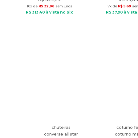
10
x de
R$
32
,
98
sem juros
7
x de
R$
5
,
69
sem
R$
313
,
40
à vista no pix
R$
37
,
90
à vista
chuteiras
coturno f
converse all star
coturno ma