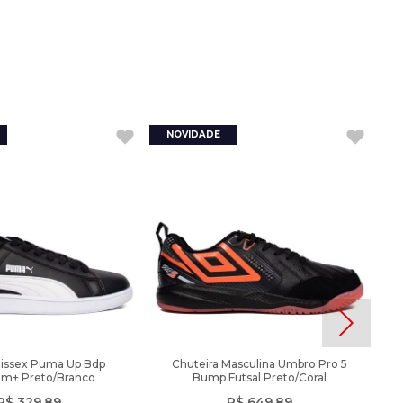
nissex Puma Up Bdp
Chuteira Masculina Umbro Pro 5
am+ Preto/Branco
Bump Futsal Preto/Coral
R$
329
,
89
R$
649
,
89