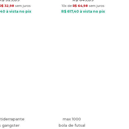
R$
32
,
98
sem juros
10
x de
R$
64
,
98
sem juros
40
à vista no pix
R$
617
,
40
à vista no pix
tiderrapante
max 1000
s gangster
bola de futsal