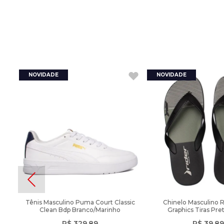
Tênis Masculino Puma Court Classic
Chinelo Masculino 
Clean Bdp Branco/Marinho
Graphics Tiras Pre
R$
329
,
89
R$
39
,
89