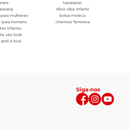
jeans
havaianas
aiataria
tênis nike infantil
 para mulheres
bolsa moleca
s para homens
chemise feminina
es infantis
te seu look
 amil é boa
Siga-nos