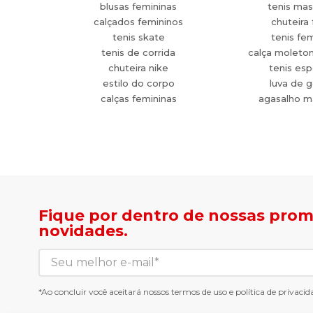
blusas femininas
tenis mas
calçados femininos
chuteira 
tenis skate
tenis fe
tenis de corrida
calça moleto
chuteira nike
tenis esp
estilo do corpo
luva de g
calças femininas
agasalho m
Fique por dentro de nossas pro
novidades.
*Ao concluir você aceitará nossos
termos de uso
e
política de privacid