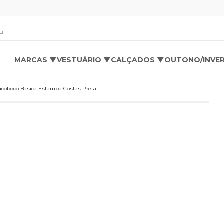
os aqui
MARCAS ▼
VESTUÁRIO ▼
CALÇADOS ▼
OUTONO/INVE
icoboco Básica Estampa Costas Preta