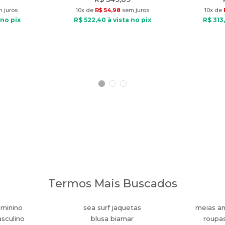
 juros
10
x de
R$
54
,
98
sem juros
10
x de
 no pix
R$
522
,
40
à vista no pix
R$
313
,
Termos Mais Buscados
eminino
sea surf jaquetas
meias an
sculino
blusa biamar
roupa