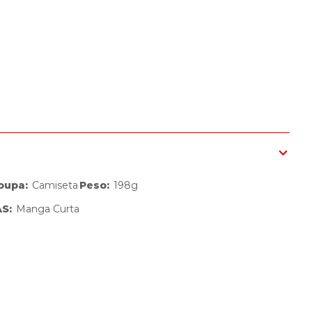
Roupa
:
Camiseta
Peso
:
198g
AS
:
Manga Curta