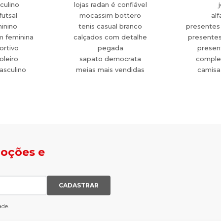
culino
lojas radan é confiável
futsal
mocassim bottero
alf
minino
tenis casual branco
presentes
m feminina
calçados com detalhe
presente
ortivo
pegada
present
oleiro
sapato democrata
comple
asculino
meias mais vendidas
camisa
moções e
CADASTRAR
ade.