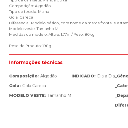
Tipo de camiseta: Manga Curta
Composição: Algodão
Tipo de tecido: Malha
Gola: Careca
Diferencial: Modelo básico, com nome da marca frontal e estam
Modelo veste: Tamanho M
Medidas do modelo: Altura: 1,77m / Peso: 80kg
Peso do Produto: 198g
Informações técnicas
Composição
:
Algodão
INDICADO
:
Dia a Dia
_Gên
Gola
:
Gola Careca
_Cate
MODELO VESTE
:
Tamanho M
_Dep
Difer