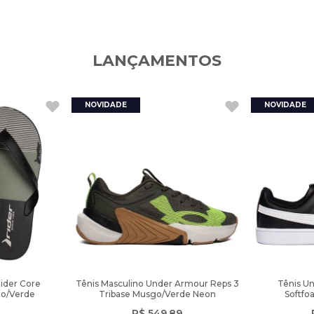
LANÇAMENTOS
Rider Core
Tênis Masculino Under Armour Reps 3
Tênis U
to/Verde
Tribase Musgo/Verde Neon
Softfo
R$
549
,
89