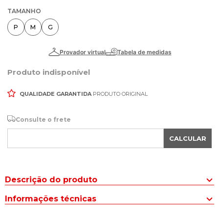
TAMANHO
P
M
G
Produto indisponível
QUALIDADE GARANTIDA
PRODUTO ORIGINAL
Consulte o frete
CALCULAR
Descrição do produto
O estilo se une ao desempenho na Legging Feminina New
Informações técnicas
Balance Achiever Preto.