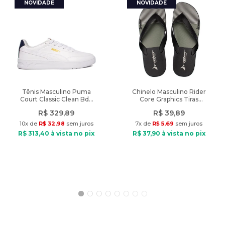
_Categoria do Produto
:
Calças
Modelagem: Legging
Composição: Poliamida e elastano
_Departamento
:
Roupas
Tipo de tecido: Malha
Cós: Com elástico
Diferencial
:
recortes que ajudam a modelar o corpo e
Cintura: Alta
bolsos
Bolsos: 2 bolsos laterais
Peso
:
250g
Tecnologias: Shape Shield e NB DRYx
Diferencial: recortes que ajudam a modelar o corpo e bolsos
Modelo veste: Tamanho P
Tênis Masculino Puma
Chinelo Masculino Rider
Court Classic Clean Bdp
Core Graphics Tiras
Peso: 250g
Branco/Marinho
Preto/Verde
R$
329
,
89
R$
39
,
89
10
x de
R$
32
,
98
sem juros
7
x de
R$
5
,
69
sem juros
R$
313
,
40
à vista no pix
R$
37
,
90
à vista no pix