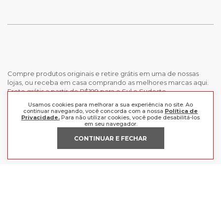
Compre produtos originais e retire grátis em uma de nossas
lojas, ou receba em casa comprando as melhores marcas aqui.
Frete grátis a partir de R$199 para o Sul e Sudeste.
Usamos cookies para melhorar a sua experiência no site. Ao
continuar navegando, você concorda com a nossa
Política de
INSTITUCIONAL
Privacidade.
Para não utilizar cookies, você pode desabilitá-los
em seu navegador.
POLÍTICAS
Nossas Lojas
CONTINUAR E FECHAR
Trabalhe Conosco
AJUDA
Política de Privacidade
Trocas e devoluções
Perguntas Frequentes
Política de pagamento
FORMAS DE PAGAMENTO
Fale Conosco