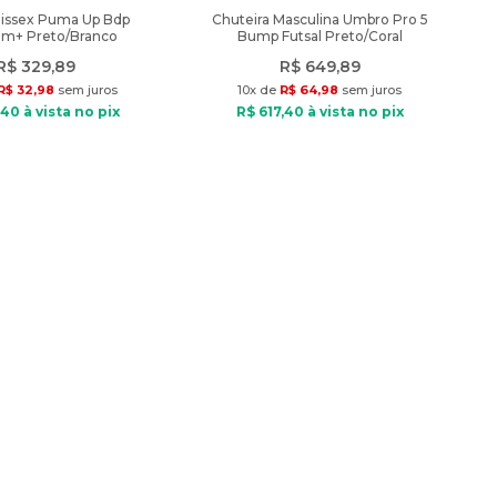
nissex Puma Up Bdp
Chuteira Masculina Umbro Pro 5
am+ Preto/Branco
Bump Futsal Preto/Coral
R$
329
,
89
R$
649
,
89
R$
32
,
98
sem juros
10
x de
R$
64
,
98
sem juros
40
à vista no pix
R$
617
,
40
à vista no pix