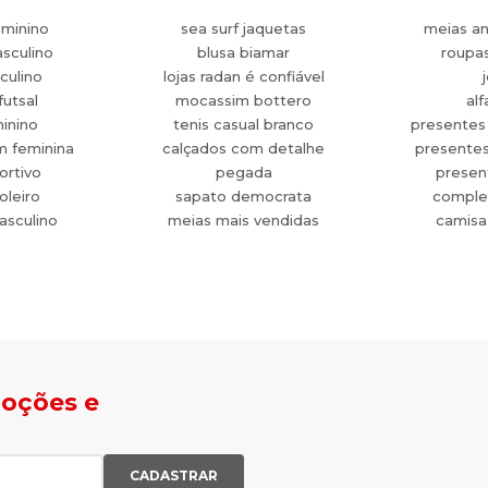
eminino
sea surf jaquetas
meias an
sculino
blusa biamar
roupa
culino
lojas radan é confiável
futsal
mocassim bottero
alf
minino
tenis casual branco
presentes
m feminina
calçados com detalhe
presente
ortivo
pegada
present
oleiro
sapato democrata
comple
asculino
meias mais vendidas
camisa
moções e
CADASTRAR