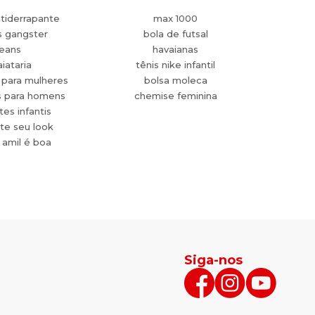
tiderrapante
max 1000
s gangster
bola de futsal
jeans
havaianas
aiataria
tênis nike infantil
 para mulheres
bolsa moleca
s para homens
chemise feminina
es infantis
te seu look
 amil é boa
Siga-nos