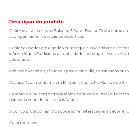
Descrição do produto
O Kit Meia Unissex New Balance 3 Pares Branco/Preto combina co
acompanhar tênis casuais ou esportivos.
Confeccionadas em algodão com toque suave e fibras elásticas,
icônico logo NB adiciona autenticidade ao design. Leves e resi
adequada.
Práticas e versáteis, são ideais para o dia a dia, caminhadas ou 
As Lojas Radan contam com 10 lojas físicas no Rio Grande do Sul
Compre online com entrega rápida para todo o Brasil ou em uma 
garantida vendido pelas Lojas Radan.
A cor do produto nas fotos pode sofrer alteração em decorrênci
Características: