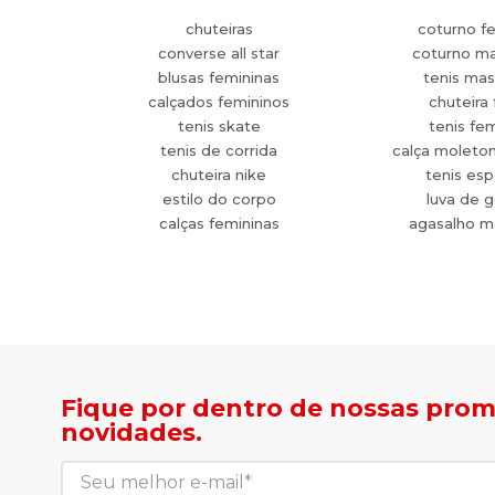
chuteiras
coturno f
converse all star
coturno ma
blusas femininas
tenis mas
calçados femininos
chuteira 
tenis skate
tenis fe
tenis de corrida
calça moleto
chuteira nike
tenis esp
estilo do corpo
luva de g
calças femininas
agasalho m
Fique por dentro de nossas pro
novidades.