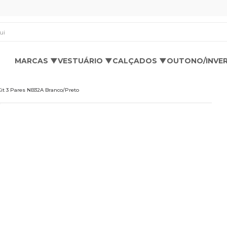
os aqui
MARCAS ▼
VESTUÁRIO ▼
CALÇADOS ▼
OUTONO/INVE
it 3 Pares NB32A Branco/Preto