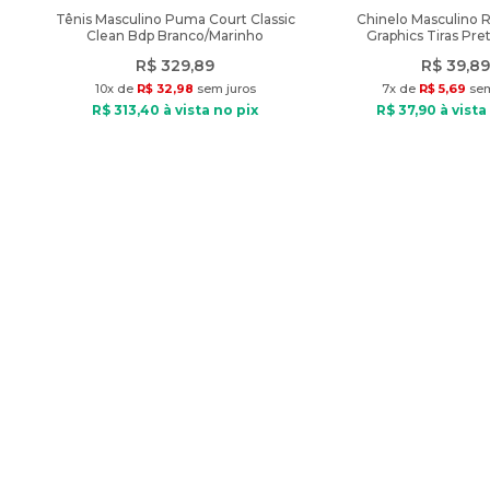
Tênis Masculino Puma Court Classic
Chinelo Masculino 
Clean Bdp Branco/Marinho
Graphics Tiras Pre
R$
329
,
89
R$
39
,
89
10
x de
R$
32
,
98
sem juros
7
x de
R$
5
,
69
sem
R$
313
,
40
à vista no pix
R$
37
,
90
à vista