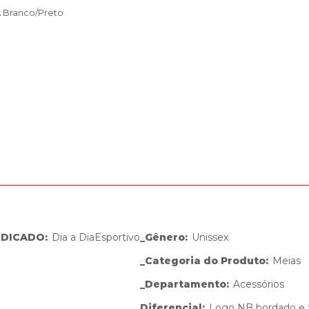
A Branco/Preto
NDICADO
:
Dia a Dia
Esportivo
_Gênero
:
Unissex
_Categoria do Produto
:
Meias
_Departamento
:
Acessórios
Diferencial
:
Logo NB bordado e 