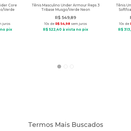
Rider Core
Tênis Masculino Under Armour Reps 3
Tênis U
to/Verde
Tribase Musgo/Verde Neon
Softfo
R$
549
,
89
 juros
10
x de
R$
54
,
98
sem juros
10
x de
 no pix
R$
522
,
40
à vista no pix
R$
313
,
Termos Mais Buscados