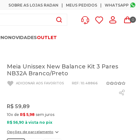
SOBRE AS LOJAS RADAN
MEUS PEDIDOS
WHATSAPP
0
RNO
NOVIDADES
OUTLET
Meia Unissex New Balance Kit 3 Pares
NB32A Branco/Preto
:
10.48866
R$
59
,
89
10
x de
R$
5
,
98
sem juros
R$
56
,
90
à vista no pix
Opções de parcelamento