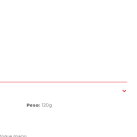
Peso
:
120g
toque macio