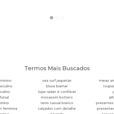
Termos Mais Buscados
eminino
sea surf jaquetas
meias an
sculino
blusa biamar
roupa
culino
lojas radan é confiável
futsal
mocassim bottero
alf
minino
tenis casual branco
presentes
m feminina
calçados com detalhe
presente