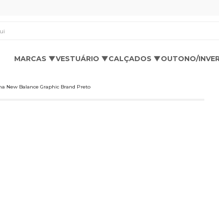
os aqui
MARCAS ▼
VESTUÁRIO ▼
CALÇADOS ▼
OUTONO/INVE
na New Balance Graphic Brand Preto