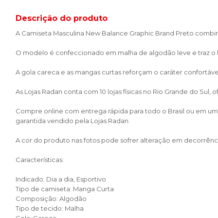
Descrição do produto
A Camiseta Masculina New Balance Graphic Brand Preto combina 
O modelo é confeccionado em malha de algodão leve e traz o l
A gola careca e as mangas curtas reforçam o caráter confortá
As Lojas Radan conta com 10 lojas físicas no Rio Grande do Sul,
Compre online com entrega rápida para todo o Brasil ou em uma 
garantida vendido pela Lojas Radan.
A cor do produto nas fotos pode sofrer alteração em decorrênci
Características:
Indicado: Dia a dia, Esportivo
Tipo de camiseta: Manga Curta
Composição: Algodão
Tipo de tecido: Malha