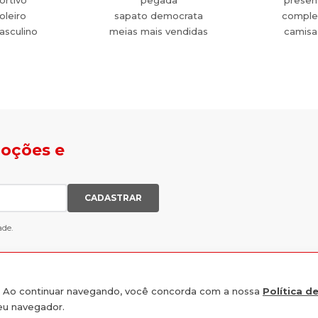
ortivo
pegada
present
oleiro
sapato democrata
comple
asculino
meias mais vendidas
camisa
moções e
CADASTRAR
ade.
e. Ao continuar navegando, você concorda com a nossa
Política d
seu navegador.