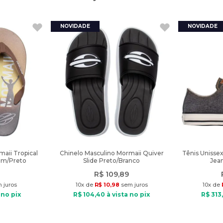
aii Tropical
Chinelo Masculino Mormaii Quiver
Tênis Unisse
om/Preto
Slide Preto/Branco
Jean
R$
109
,
89
 juros
10
x de
R$
10
,
98
sem juros
10
x de
 no pix
R$
104
,
40
à vista no pix
R$
313
,