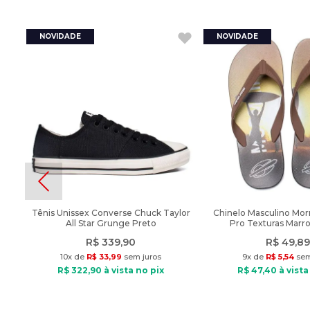
Tênis Unissex Converse Chuck Taylor
Chinelo Masculino Morm
All Star Grunge Preto
Pro Texturas Marr
R$
339
,
90
R$
49
,
89
10
x de
R$
33
,
99
sem juros
9
x de
R$
5
,
54
sem
R$
322
,
90
à vista no pix
R$
47
,
40
à vista