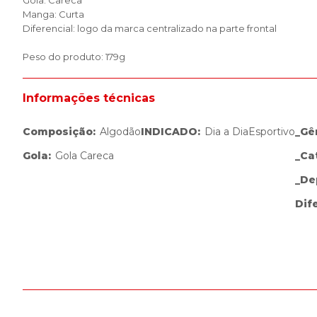
Gola: Careca
Manga: Curta
Diferencial: logo da marca centralizado na parte frontal
Peso do produto: 179g
Informações técnicas
Composição
:
Algodão
INDICADO
:
Dia a Dia
Esportivo
_Gê
Gola
:
Gola Careca
_Ca
_De
Dif