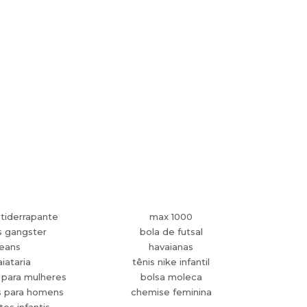
tiderrapante
max 1000
s gangster
bola de futsal
jeans
havaianas
aiataria
tênis nike infantil
 para mulheres
bolsa moleca
s para homens
chemise feminina