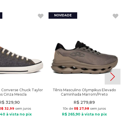
x Converse Chuck Taylor
Tênis Masculino Olympikus Elevado
s Cinza Mescla
Caminhada Marrom/Preto
R$
329
,
90
R$
279
,
89
R$
32
,
99
sem juros
10
x de
R$
27
,
98
sem juros
40
à vista no pix
R$
265
,
90
à vista no pix