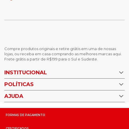
Compre produtos originais e retire grátis em uma de nossas
lojas, ou receba em casa comprando as melhores marcas aqui.
Frete grátis a partir de R$199 para o Sul e Sudeste.
INSTITUCIONAL
POLÍTICAS
Nossas Lojas
Trabalhe Conosco
AJUDA
Política de Privacidade
Trocas e devoluções
Perguntas Frequentes
Política de pagamento
FORMAS DE PAGAMENTO
Fale Conosco
CERTIFICADOS