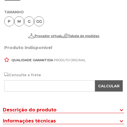
TAMANHO
P
M
G
GG
Produto indisponível
QUALIDADE GARANTIDA
PRODUTO ORIGINAL
Consulte o frete
CALCULAR
Descrição do produto
A Camiseta Masculina New Balance Essentials Algodão Marrom é
Informações técnicas
perfeita para quem busca um visual despojado, autêntico e cheio