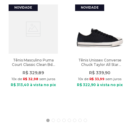
autenticidade garantida vendido pelas Lojas Radan.
A cor do produto nas fotos pode sofrer alteração em decorrência
do uso do flash ou da configuração do seu monitor.
Características:
Nome do produto: Camiseta Masculina New Balance Essentials
Algodão Marrom
Indicado: Dia a dia, esportivo
Composição: 100% Algodão
Tênis Masculino Puma
Tênis Unissex Converse
Court Classic Clean Bdp
Chuck Taylor All Star
Tipo de tecido: Malha macia e respirável
Branco/Marinho
Grunge Preto
Gola: Careca
R$
329
,
89
R$
339
,
90
Manga: Curta
10
x de
R$
32
,
98
sem juros
10
x de
R$
33
,
99
sem juros
Modelagem: Comfort, mais solta no corpo
R$
313
,
40
à vista no pix
R$
322
,
90
à vista no pix
Fechamento: Sem fechamento
Dimensões aproximadas:
Manga: 17 cm
Comprimento: 65 cm
Circunferência: 108 cm
Tamanho: M
Diferencial: Estampa personalizada NB na parte frontal, toque
macio e conforto térmico