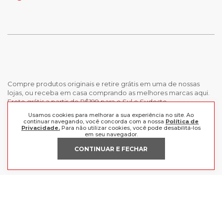
Compre produtos originais e retire grátis em uma de nossas
lojas, ou receba em casa comprando as melhores marcas aqui.
Frete grátis a partir de R$199 para o Sul e Sudeste.
Usamos cookies para melhorar a sua experiência no site. Ao
continuar navegando, você concorda com a nossa
Política de
INSTITUCIONAL
Privacidade.
Para não utilizar cookies, você pode desabilitá-los
em seu navegador.
POLÍTICAS
Nossas Lojas
CONTINUAR E FECHAR
Trabalhe Conosco
AJUDA
Política de Privacidade
Trocas e devoluções
Perguntas Frequentes
Política de pagamento
FORMAS DE PAGAMENTO
Fale Conosco
CERTIFICADOS