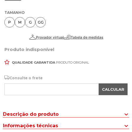
TAMANHO
P
M
G
GG
Produto indisponível
QUALIDADE GARANTIDA
PRODUTO ORIGINAL
Consulte o frete
CALCULAR
Descrição do produto
A Saia Midi Feminina Nega Rio com Fenda e Detalhe Franzido é
Informações técnicas
ideal para quem procura peças estilosas! Cheia de charme, a