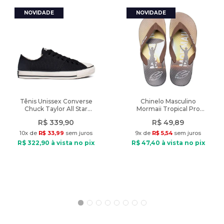
Cintura: Alta
Fechamento: Zíper
Tipo de tecido: Tecido plano
Modelo veste: Tamanho P
Diferencial: Fenda e detalhe franzido
Peso: 180g
Tênis Unissex Converse
Chinelo Masculino
Chuck Taylor All Star
Mormaii Tropical Pro
Grunge Preto
Texturas Marrom/Preto
R$
339
,
90
R$
49
,
89
10
x de
R$
33
,
99
sem juros
9
x de
R$
5
,
54
sem juros
R$
322
,
90
à vista no pix
R$
47
,
40
à vista no pix