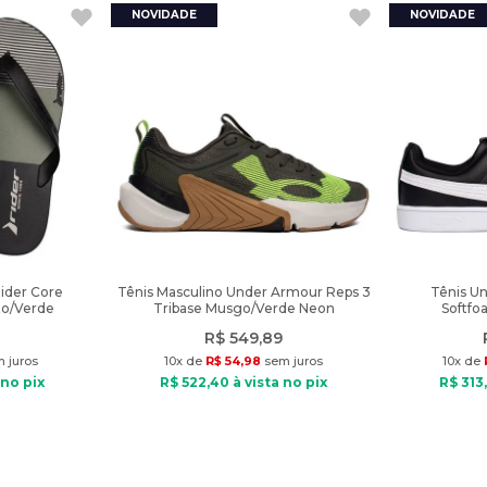
Rider Core
Tênis Masculino Under Armour Reps 3
Tênis U
to/Verde
Tribase Musgo/Verde Neon
Softfo
R$
549
,
89
 juros
10
x de
R$
54
,
98
sem juros
10
x de
 no pix
R$
522
,
40
à vista no pix
R$
313
,