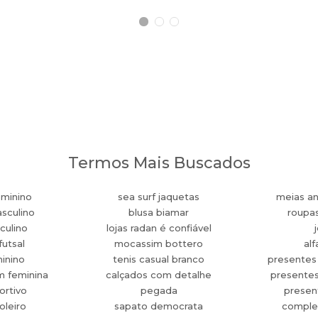
Termos Mais Buscados
eminino
sea surf jaquetas
meias an
sculino
blusa biamar
roupa
culino
lojas radan é confiável
futsal
mocassim bottero
alf
minino
tenis casual branco
presentes
m feminina
calçados com detalhe
presente
ortivo
pegada
present
oleiro
sapato democrata
comple