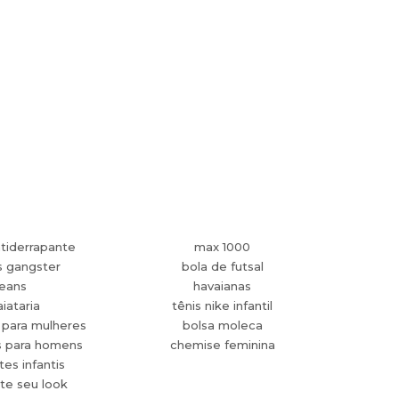
tiderrapante
max 1000
s gangster
bola de futsal
jeans
havaianas
aiataria
tênis nike infantil
 para mulheres
bolsa moleca
s para homens
chemise feminina
es infantis
te seu look