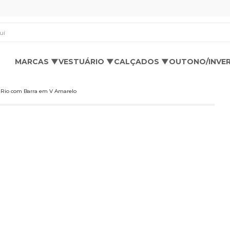
os aqui
MARCAS ▼
VESTUÁRIO ▼
CALÇADOS ▼
OUTONO/INVE
Rio com Barra em V Amarelo