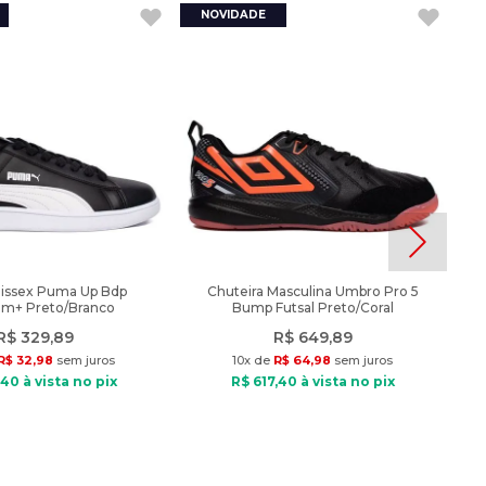
nissex Puma Up Bdp
Chuteira Masculina Umbro Pro 5
am+ Preto/Branco
Bump Futsal Preto/Coral
R$
329
,
89
R$
649
,
89
R$
32
,
98
sem juros
10
x de
R$
64
,
98
sem juros
40
à vista no pix
R$
617
,
40
à vista no pix