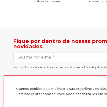
calças femininas
agasalho m
Fique por dentro de nossas pro
novidades.
*Ao concluir você aceitará nossos
termos de uso
e
política de privacid
Usamos cookies para melhorar a sua experiência no sit
Para não utilizar cookies, você pode desabilitá-los em 
Compre produtos originais e retire grátis em uma de nossa