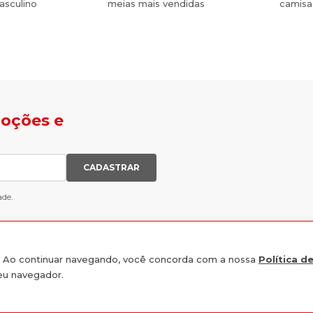
asculino
meias mais vendidas
camisa
moções e
CADASTRAR
ade.
e. Ao continuar navegando, você concorda com a nossa
Política d
seu navegador.
INSTITUCIONAL
s lojas, ou receba