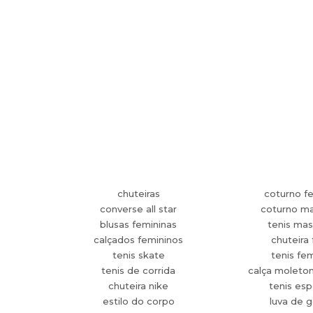
chuteiras
coturno f
converse all star
coturno ma
blusas femininas
tenis mas
calçados femininos
chuteira 
tenis skate
tenis fe
tenis de corrida
calça moleto
chuteira nike
tenis esp
estilo do corpo
luva de g