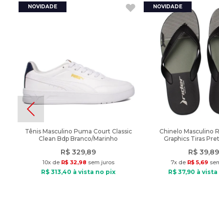
Tênis Masculino Puma Court Classic
Chinelo Masculino 
Clean Bdp Branco/Marinho
Graphics Tiras Pre
R$
329
,
89
R$
39
,
89
10
x de
R$
32
,
98
sem juros
7
x de
R$
5
,
69
sem
R$
313
,
40
à vista no pix
R$
37
,
90
à vista