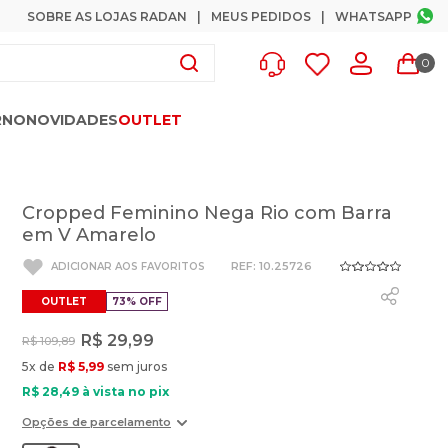
SOBRE AS LOJAS RADAN
MEUS PEDIDOS
WHATSAPP
0
RNO
NOVIDADES
OUTLET
Cropped Feminino Nega Rio com Barra
em V Amarelo
:
10.25726
OUTLET
73%
OFF
R$
29
,
99
R$
109
,
89
5
x de
R$
5
,
99
sem juros
R$
28
,
49
à vista no pix
Opções de parcelamento