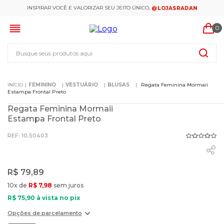
INSPIRAR VOCÊ E VALORIZAR SEU JEITO ÚNICO,
@LOJASRADAN
0
Busque seus produtos aqui
FEMININO
VESTUÁRIO
BLUSAS
Regata Feminina Mormaii
Estampa Frontal Preto
Regata Feminina Mormaii
Estampa Frontal Preto
:
10.50403
R$
79
,
89
10
x de
R$
7
,
98
sem juros
R$
75
,
90
à vista no pix
Opções de parcelamento