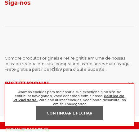
jaqueta puffer masculina
botas tendencia
tenis masculino
calçados com detalhe
Siga-nos
calças femininas
looks outono
Compre produtos originais e retire grátis em uma de nossas
lojas, ou receba em casa comprando as melhores marcas aqui.
Frete grátis a partir de R$199 para o Sul e Sudeste.
Usamos cookies para melhorar a sua experiência no site. Ao
continuar navegando, você concorda com a nossa
Política de
INSTITUCIONAL
Privacidade.
Para não utilizar cookies, você pode desabilitá-los
em seu navegador.
POLÍTICAS
Nossas Lojas
CONTINUAR E FECHAR
Trabalhe Conosco
AJUDA
Política de Privacidade
Trocas e devoluções
Perguntas Frequentes