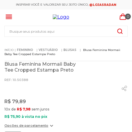
INSPIRAR VOCÊ E VALORIZAR SEU JEITO ÚNICO,
@LOJASRADAN
0
Busque seus produtos aqui
FEMININO
VESTUÁRIO
BLUSAS
Blusa Feminina Mormaii
Baby Tee Cropped Estampa Preto
Blusa Feminina Mormaii Baby
Tee Cropped Estampa Preto
:
10.50388
R$
79
,
89
10
x de
R$
7
,
98
sem juros
R$
75
,
90
à vista no pix
Opções de parcelamento