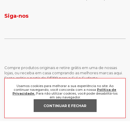
jaqueta puffer masculina
botas tendencia
tenis masculino
calçados com detalhe
Siga-nos
calças femininas
looks outono
Compre produtos originais e retire grátis em uma de nossas
lojas, ou receba em casa comprando as melhores marcas aqui.
Frete grátis a partir de R$199 para o Sul e Sudeste.
Usamos cookies para melhorar a sua experiência no site. Ao
continuar navegando, você concorda com a nossa
Política de
INSTITUCIONAL
Privacidade.
Para não utilizar cookies, você pode desabilitá-los
em seu navegador.
POLÍTICAS
Nossas Lojas
CONTINUAR E FECHAR
Trabalhe Conosco
AJUDA
Política de Privacidade
Trocas e devoluções
Perguntas Frequentes