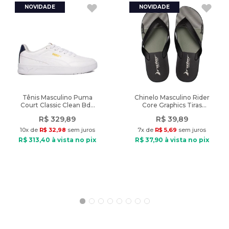
Características:
Indicado: Dia a dia
Tipo de camiseta: Regular
Composição: Algodão
Tipo de tecido: Malha
Gola: Careca
Manga: Curta
Fechamento: Sem fechamento
Tênis Masculino Puma
Chinelo Masculino Rider
Court Classic Clean Bdp
Core Graphics Tiras
Diferencial: 100% em algodão, inspirada no mundo surf e logo da
Branco/Marinho
Preto/Verde
Mormaii.
R$
329
,
89
R$
39
,
89
Modelo veste: Tamanho M
10
x de
R$
32
,
98
sem juros
7
x de
R$
5
,
69
sem juros
Medidas do modelo: Altura: 1,75m / Peso: 64kg
R$
313
,
40
à vista no pix
R$
37
,
90
à vista no pix
Peso do Produto: 198g