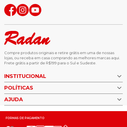
Compre produtos originais e retire grátis em uma de nossas
lojas, ou receba em casa comprando as melhores marcas aqui.
Frete grátis a partir de R$199 para o Sul e Sudeste.
INSTITUCIONAL
POLÍTICAS
Nossas Lojas
Trabalhe Conosco
AJUDA
Política de Privacidade
Trocas e devoluções
Perguntas Frequentes
Política de pagamento
FORMAS DE PAGAMENTO
Fale Conosco