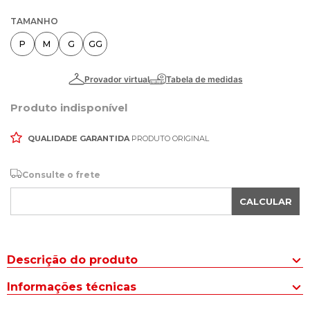
TAMANHO
P
M
G
GG
Produto indisponível
QUALIDADE GARANTIDA
PRODUTO ORIGINAL
Consulte o frete
CALCULAR
Descrição do produto
A Camiseta Feminina Mormaii Logo Surf Branca segue um design
Informações técnicas
minimalista e versátil, perfeita para compor estilo e conforto em
seu look casual.