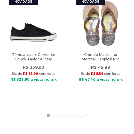
de nossas lojas físicas, aproveitando nossa experiência e
adquirindo produtos de qualidade. Aproveite! Produto de
autenticidade garantida vendido pela Lojas Radan.
A cor do produto nas fotos pode sofrer alteração em decorrência
do uso do flash ou da configuração do seu monitor.
Características:
Indicado: Dia a dia
Tênis Unissex Converse
Chinelo Masculino
Chuck Taylor All Star
Mormaii Tropical Pro
Tipo de Chinelo: Slide
Grunge Preto
Texturas Marrom/Preto
Material: Sintético
R$
339
,
90
R$
49
,
89
Material Interno: Têxtil
10
x de
R$
33
,
99
sem juros
9
x de
R$
5
,
54
sem juros
Palmilha: EVA
R$
322
,
90
à vista no pix
R$
47
,
40
à vista no pix
Solado: PVC
Fechamento: Sem fechamento
Diferencial: chinelo com tira única texturizada, com tira elástica
traseira, palmilha massageadora
Peso do produto: 277g