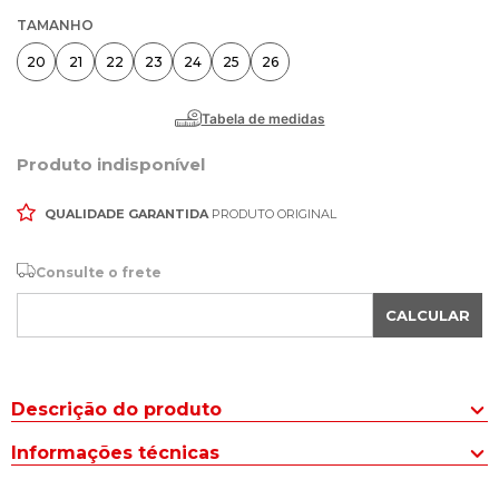
TAMANHO
20
21
22
23
24
25
26
Produto indisponível
QUALIDADE GARANTIDA
PRODUTO ORIGINAL
Consulte o frete
CALCULAR
Descrição do produto
O Chinelo Slide Infantil Molekinho com Elástico Preto é a escolha
Informações técnicas
ideal para pais que buscam um calçado prático, confortável e
seguro para seus filhos. Este chinelo combina estilo e