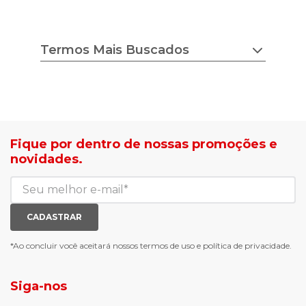
Termos Mais Buscados
chuteira nike
tenis feminino
estilo do corpo
camisa adidas
tricot ana gonçalves
sapato democrata
lojas radan é confiável
mocassim bottero
sea surf jaquetas
calçados com desconto
Fique por dentro de nossas promoções e
agasalho masculino
roupas com desconto
novidades.
blusa biamar
tenis de corrid
casaco biamar
mochilas e gym sack
jaqueta puffer feminina
tenis casual branco
calça moletom feminina
meias mais vendidas
CADASTRAR
luva de goleiro
meias antiderrapante
chuteira futsal
bota e galocha infantil
*Ao concluir você aceitará nossos
termos de uso
e
política de privacidade.
jaqueta puffer masculina
botas tendencia
tenis masculino
calçados com detalhe
Siga-nos
calças femininas
looks outono