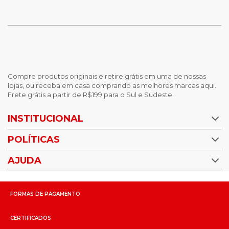
Compre produtos originais e retire grátis em uma de nossas
lojas, ou receba em casa comprando as melhores marcas aqui.
Frete grátis a partir de R$199 para o Sul e Sudeste.
INSTITUCIONAL
POLÍTICAS
Nossas Lojas
Trabalhe Conosco
AJUDA
Política de Privacidade
Trocas e devoluções
Perguntas Frequentes
Política de pagamento
FORMAS DE PAGAMENTO
Fale Conosco
CERTIFICADOS