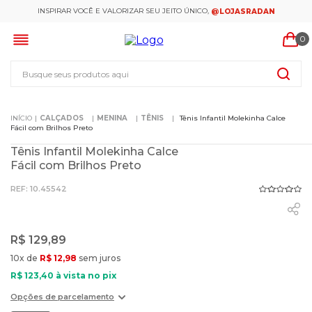
INSPIRAR VOCÊ E VALORIZAR SEU JEITO ÚNICO,
@LOJASRADAN
0
Busque seus produtos aqui
CALÇADOS
MENINA
TÊNIS
Tênis Infantil Molekinha Calce
Fácil com Brilhos Preto
Tênis Infantil Molekinha Calce
Fácil com Brilhos Preto
:
10.45542
R$
129
,
89
10
x de
R$
12
,
98
sem juros
R$
123
,
40
à vista no pix
Opções de parcelamento