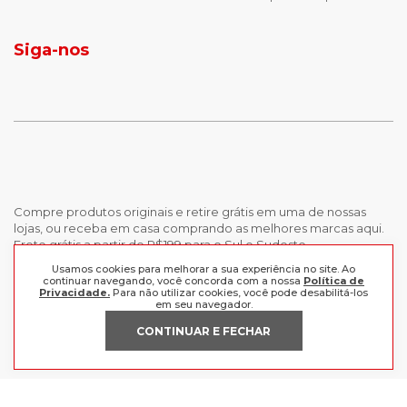
jaqueta puffer masculina
botas tendencia
tenis masculino
calçados com detalhe
Siga-nos
calças femininas
looks outono
Compre produtos originais e retire grátis em uma de nossas
lojas, ou receba em casa comprando as melhores marcas aqui.
Frete grátis a partir de R$199 para o Sul e Sudeste.
Usamos cookies para melhorar a sua experiência no site. Ao
continuar navegando, você concorda com a nossa
Política de
INSTITUCIONAL
Privacidade.
Para não utilizar cookies, você pode desabilitá-los
em seu navegador.
POLÍTICAS
Nossas Lojas
CONTINUAR E FECHAR
Trabalhe Conosco
AJUDA
Política de Privacidade
Trocas e devoluções
Perguntas Frequentes