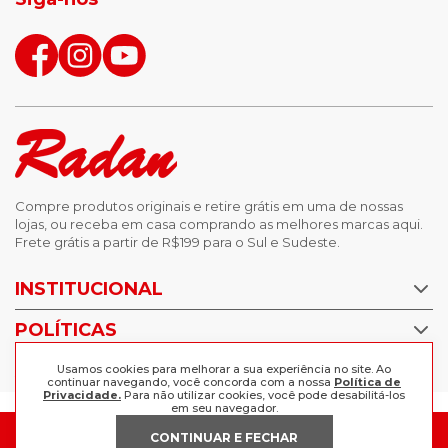
Compre produtos originais e retire grátis em uma de nossas
lojas, ou receba em casa comprando as melhores marcas aqui.
Frete grátis a partir de R$199 para o Sul e Sudeste.
INSTITUCIONAL
POLÍTICAS
Nossas Lojas
Trabalhe Conosco
AJUDA
Usamos cookies para melhorar a sua experiência no site. Ao
Política de Privacidade
continuar navegando, você concorda com a nossa
Política de
Privacidade.
Para não utilizar cookies, você pode desabilitá-los
Trocas e devoluções
em seu navegador.
Perguntas Frequentes
Política de pagamento
CONTINUAR E FECHAR
FORMAS DE PAGAMENTO
Fale Conosco