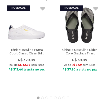
adquirindo produtos de qualidade. Aproveite! Produto de
autenticidade garantida vendido pelas Lojas Radan.
A cor do produto nas fotos pode sofrer alteração em decorrência
do uso do flash ou da configuração do seu monitor.
Características:
Nome do produto: Sandália Babuche Feminina Moleca Pins EVA
Off White/Rosa
Indicado: Dia a dia, lazer
Tênis Masculino Puma
Chinelo Masculino Rider
Court Classic Clean Bdp
Core Graphics Tiras
Material: EVA leve e resistente
Branco/Marinho
Preto/Verde
Tira traseira: PVC ajustável
R$
329
,
89
R$
39
,
89
Palmilha: EVA anatômico
10
x de
R$
32
,
98
sem juros
7
x de
R$
5
,
69
sem juros
Solado: EVA leve
R$
313
,
40
à vista no pix
R$
37
,
90
à vista no pix
Fechamento: Calce fácil (sem fechamento)
Diferencial: Acompanha pins decorativos (ursinho, laço e flor)
Peso do produto: 298g
Produto Original: Autenticidade garantida pelas Lojas Radan.