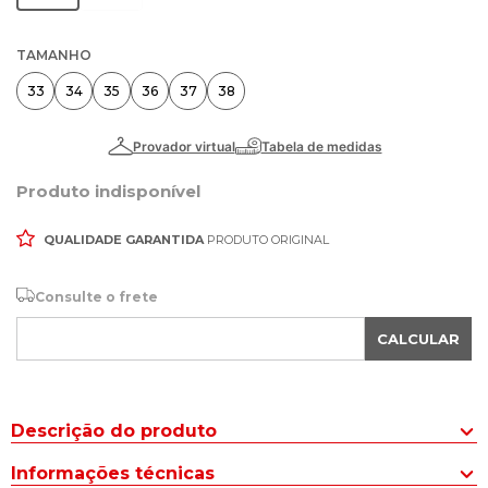
TAMANHO
33
34
35
36
37
38
Produto indisponível
QUALIDADE GARANTIDA
PRODUTO ORIGINAL
Consulte o frete
CALCULAR
Descrição do produto
A Sandália Babuche Feminina Moleca Pins EVA Off White/Rosa é a
Informações técnicas
escolha ideal para quem busca conforto, praticidade e um toque