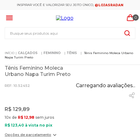
INSPIRAR VOCÊ E VALORIZAR SEU JEITO ÚNICO,
@LOJASRADAN
0
Busque seus produtos aqui
CALÇADOS
FEMININO
TÊNIS
Tênis Feminino Moleca Urbano
Napa Turim Preto
Tênis Feminino Moleca
Urbano Napa Turim Preto
Carregando avaliações...
:
10.52452
R$
129
,
89
10
x de
R$
12
,
98
sem juros
R$
123
,
40
à vista no pix
Opções de parcelamento