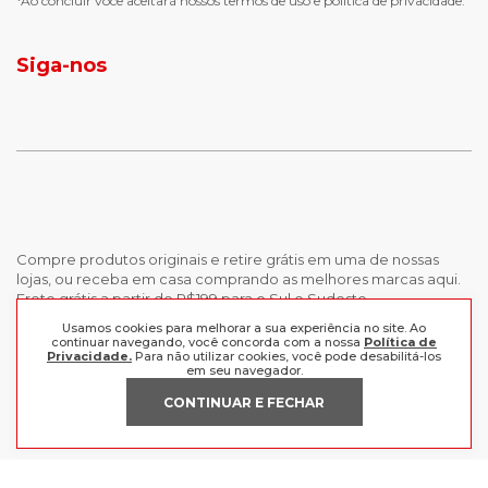
*Ao concluir você aceitará nossos
termos de uso
e
política de privacidade.
jaqueta puffer masculina
botas tendencia
tenis masculino
calçados com detalhe
Siga-nos
calças femininas
looks outono
Compre produtos originais e retire grátis em uma de nossas
lojas, ou receba em casa comprando as melhores marcas aqui.
Frete grátis a partir de R$199 para o Sul e Sudeste.
Usamos cookies para melhorar a sua experiência no site. Ao
continuar navegando, você concorda com a nossa
Política de
INSTITUCIONAL
Privacidade.
Para não utilizar cookies, você pode desabilitá-los
em seu navegador.
POLÍTICAS
Nossas Lojas
CONTINUAR E FECHAR
Trabalhe Conosco
AJUDA
Política de Privacidade
Trocas e devoluções