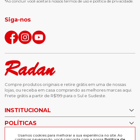
*Ao concluir você aceitará nossos
termos de uso
e
política de privacidade.
jaqueta puffer masculina
botas tendencia
tenis masculino
calçados com detalhe
Siga-nos
calças femininas
looks outono
Compre produtos originais e retire grátis em uma de nossas
lojas, ou receba em casa comprando as melhores marcas aqui.
Frete grátis a partir de R$199 para o Sul e Sudeste.
INSTITUCIONAL
POLÍTICAS
Nossas Lojas
Trabalhe Conosco
AJUDA
Usamos cookies para melhorar a sua experiência no site. Ao
Política de Privacidade
continuar navegando, você concorda com a nossa
Política de