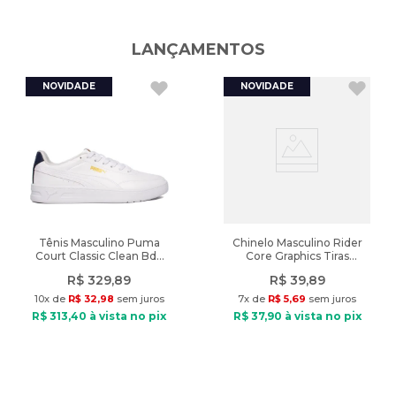
A cor do produto nas fotos pode sofrer alteração em decorrência
Peso
:
405g
do uso do flash ou da configuração do seu monitor.
LANÇAMENTOS
Características:
Nome do produto: Sapatilha Feminina Moleca Corrente Napa Off
White
Indicado: Dia a dia
Material: Napa Sardenha
Material Interno: Têxtil
Palmilha: Espuma
Bico: Redondo
Fechamento: Calce fácil (sem fechamento)
Detalhe: Corrente decorativa no cabedal
Tênis Masculino Puma
Chinelo Masculino Rider
Court Classic Clean Bdp
Core Graphics Tiras
Solado: PVC
Branco/Marinho
Preto/Verde
Cor: Off White
R$
329
,
89
R$
39
,
89
Tamanho: 36
10
x de
R$
32
,
98
sem juros
7
x de
R$
5
,
69
sem juros
R$
313
,
40
à vista no pix
R$
37
,
90
à vista no pix
Peso do produto: 405g