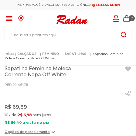
INSPIRAR VOCÊ E VALORIZAR SEU JEITO ÚNICO,
@LOJASRADAN
0
Busque seus produtos aqui
CALÇADOS
FEMININO
SAPATILHAS
Sapatilha Feminina
Moleca Corrente Napa Off White
Sapatilha Feminina Moleca
Corrente Napa Off White
:
10.46178
R$
69
,
89
10
x de
R$
6
,
98
sem juros
R$
66
,
40
à vista no pix
Opções de parcelamento